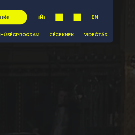
EN
esés
HŰSÉGPROGRAM
CÉGEKNEK
VIDEÓTÁR