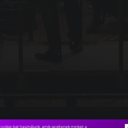
ookie-kat használunk, amik segítenek minket a