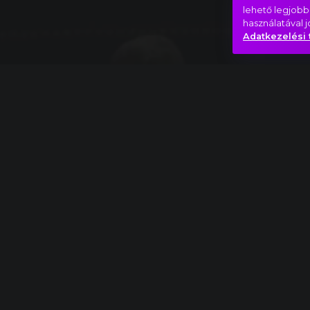
lehető legjobb
használatával 
Adatkezelési 
Teljes mű
Thomas Adès: Asyla részlet
Bizarr
Szombat este
Hasonló videók