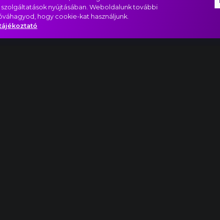
 szolgáltatások nyújtásában. Weboldalunk további
jóváhagyod, hogy cookie-kat használjunk.
tájékoztató