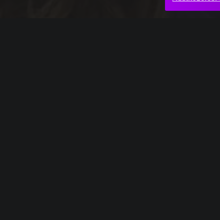
Teljes mű
Ludwig van Beethoven: Missa solemnis – Agn
Baljós árnyak
Háború
Vágt
Hasonló videók
Csajkovszkij_19
Sosztak