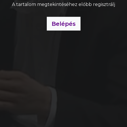
A tartalom megtekintéséhez előbb regisztrálj
Belépés