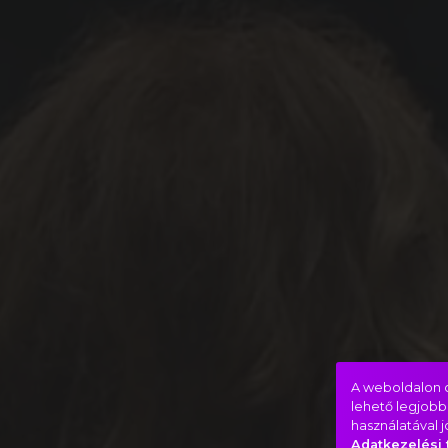
A weboldalon c
lehető legjobb
használatával 
Adatkezelési 