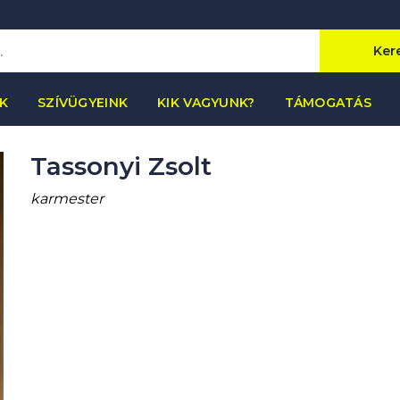
Ker
K
SZÍVÜGYEINK
KIK VAGYUNK?
TÁMOGATÁS
Tassonyi Zsolt
karmester