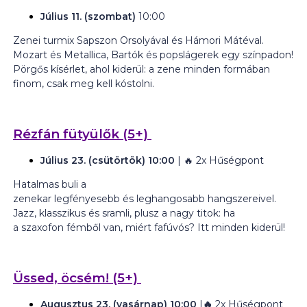
Július 11. (szombat)
10:00
Zenei turmix Sapszon Orsolyával és Hámori Mátéval.
Mozart és Metallica, Bartók és
popslágerek
egy színpadon!
Pörgős kísérlet, ahol kiderül: a zene minden formában
finom, csak meg kell kóstolni.
Rézfán fütyülők
(5+)
Július 23. (csütörtök) 10:00
| 🔥
2x Hűségpont
Hatalmas buli a
zenekar legfényesebb és leghangosabb hangszereivel.
Jazz, klasszikus és sramli, plusz a nagy titok: ha
a szaxofon fémből van, miért fafúvós? Itt minden kiderül!
Üssed, öcsém!
(5+)
Augusztus 23. (vasárnap) 10:00
|
🔥
2x Hűségpont