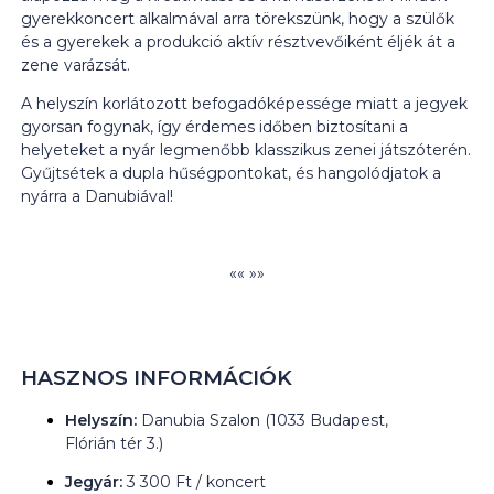
gyerekkoncert alkalmával arra törekszünk, hogy a szülők
és a gyerekek a produkció aktív résztvevőiként éljék át a
zene varázsát.
A helyszín korlátozott befogadóképessége miatt a jegyek
gyorsan fogynak, így érdemes időben biztosítani a
helyeteket a nyár legmenőbb klasszikus zenei játszóterén.
Gyűjtsétek a dupla hűségpontokat, és hangolódjatok a
nyárra a Danubiával!
«« »»
HASZNOS INFORMÁCIÓK
Helyszín:
Danubia Szalon (1033 Budapest,
Flórián tér 3.)
Jegyár:
3 300 Ft / koncert