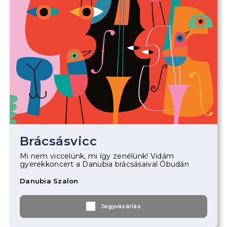
Brácsásvicc
Mi nem viccelünk, mi így zenélünk! Vidám
gyerekkoncert a Danubia brácsásaival Óbudán
Danubia Szalon
Jegyvásárlás