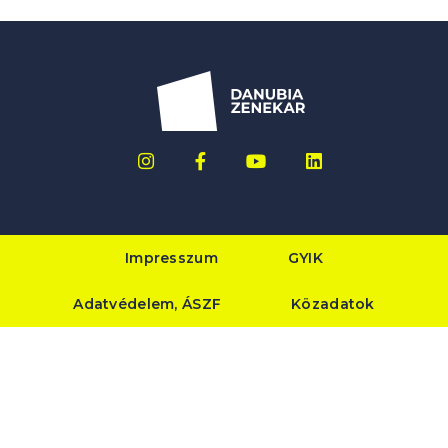
Impresszum
GYIK
Adatvédelem, ÁSZF
Közadatok