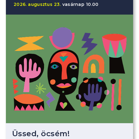
2026.
augusztus
23.
vasárnap
10.00
Üssed, öcsém!