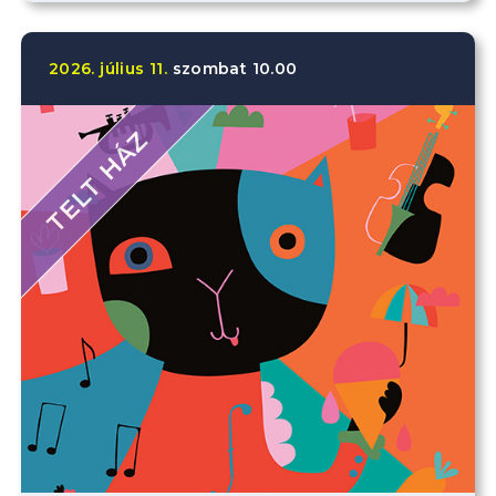
2026.
július
11.
szombat
10.00
TELT HÁZ