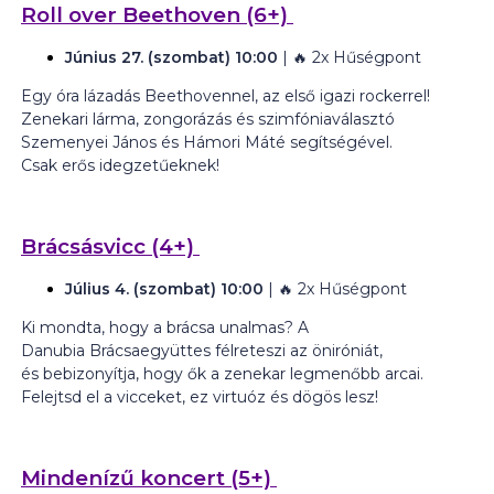
Roll over Beethoven
(6+)
Június 27. (szombat) 10:00
| 🔥
2x Hűségpont
Egy óra lázadás Beethovennel, az első igazi rockerrel!
Zenekari lárma, zongorázás és szimfóniaválasztó
Szemenyei János és Hámori Máté segítségével.
Csak erős idegzetűeknek!
Brácsásvicc
(4+)
Július 4. (szombat) 10:00
| 🔥
2x Hűségpont
Ki mondta, hogy a brácsa unalmas? A
Danubia Brácsaegyüttes félreteszi az öniróniát,
és bebizonyítja, hogy ők a zenekar legmenőbb arcai.
Felejtsd el a vicceket, ez virtuóz és dögös lesz!
Mindenízű koncert
(5+)