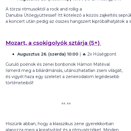
A törzsi ritmusoktól a rock and rollig a
Danubia Ütőegyüttessel! Itt kötelező a közös zajkeltés seprűk
a koncert után pedig az összes hangszert kipróbálhatjátok a 
Mozart, a csokigolyók sztárja
(5+)
Augusztus 26. (szerda) 10:00
| 🔥
2x Hűségpont
Guruló poénok és zenei bonbonok Hámori Mátéval.
Ismerd meg a biliárdmániás, utánozhatatlan zseni világát,
és vigyél haza egy szeletet a zeneirodalom legédesebb
történeteiből!
«« »»
Hiszünk abban, hogy a klasszikus zene gyerekkorban
alapozza meg a kreativitást és a ritmusérzéket. Minden