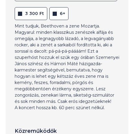
3 300 Ft
6+
Mint tudjuk, Beethoven a zene Mozartja.
Magyarul: minden klasszikus zenészek alfája és
omegája, a legnagyobb lázadó, a legvagányabb
rocker, aki a zenét a sarkaiból fordította ki, aki a
sorssal is dacolt: pá-pá-pá-páááám! Ezt a
szuperhőst hozzuk el szűk egy órában Szemenyei
János színész és Hámori Máté házigazda-
karmester segítségével, bemutatva, hogy
hogyan is lehet egy kétszáz éves zene ma is
kemény, feszes, forradalmi, pörgős és
megdöbbentően érzékeny egyszerre. Lesz
zongorázás, zenekari lárma, siketség-szimulátor
és sok minden más. Csak erős idegzetűeknek!
A koncert hossza kb. 60 perc szünet nélkül.
Közreműködők