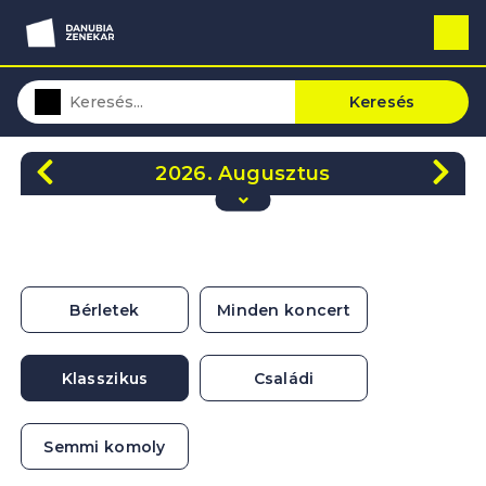
Keresés
2026. Augusztus
H
K
Sze
Cs
P
Szo
V
27
28
29
30
31
1
2
3
4
5
6
7
8
9
Bérletek
Minden koncert
10
11
12
13
14
15
16
17
18
19
20
21
22
23
Klasszikus
Családi
24
25
26
27
28
29
30
31
1
2
3
4
5
6
Semmi komoly