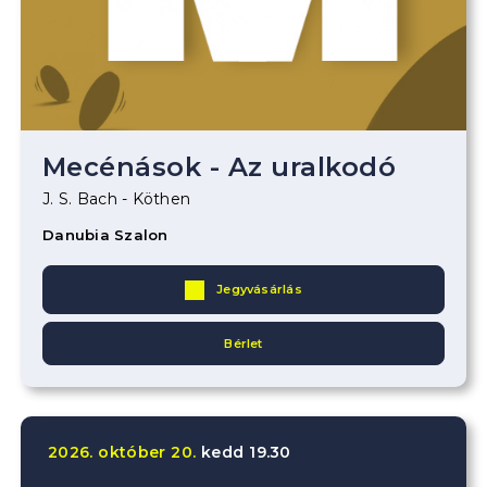
Mecénások - Az uralkodó
J. S. Bach - Köthen
Danubia Szalon
Jegyvásárlás
Bérlet
2026.
október
20.
kedd
19.30