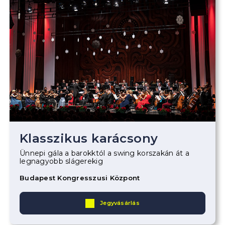
Klasszikus karácsony
Ünnepi gála a barokktól a swing korszakán át a
legnagyobb slágerekig
Budapest Kongresszusi Központ
Jegyvásárlás