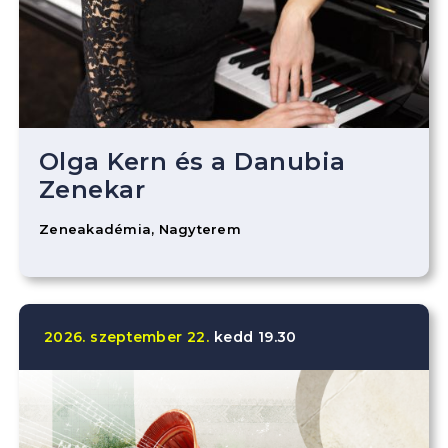
Olga Kern és a Danubia
Zenekar
Zeneakadémia, Nagyterem
2026.
szeptember
22.
kedd
19.30