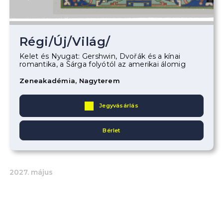
Régi
/
Új
/
Világ
/
Kelet és Nyugat: Gershwin, Dvořák és a kínai
romantika, a Sárga folyótól az amerikai álomig
Zeneakadémia, Nagyterem
Jegyvásárlás
Bérlet
2027. május