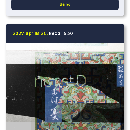
Bérlet
2027.
április
20.
kedd
19.30