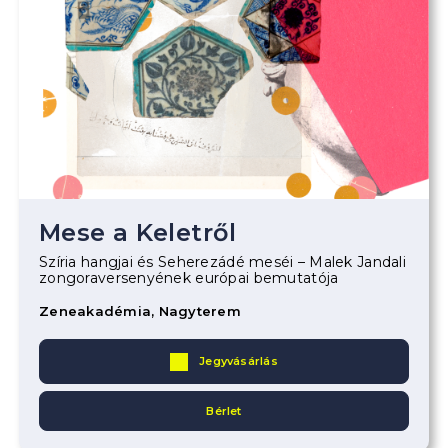
Mese a Keletről
Szíria hangjai és Seherezádé meséi – Malek Jandali
zongoraversenyének európai bemutatója
Zeneakadémia, Nagyterem
Jegyvásárlás
Bérlet