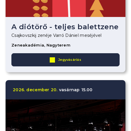
A diótörő - teljes balettzene
Csajkovszkij zenéje Varró Dániel meséjével
Zeneakadémia, Nagyterem
Jegyvásárlás
2026.
december
20.
vasárnap
15.00