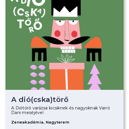
A dió(cska)törő
A Diótörő varázsa kicsiknek és nagyoknak Varró
Dani meséjével
Zeneakadémia, Nagyterem