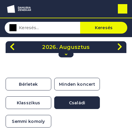
Keresés
2026. Augusztus
H
K
Sze
Cs
P
Szo
V
27
28
29
30
31
1
2
3
4
5
6
7
8
9
Bérletek
Minden koncert
10
11
12
13
14
15
16
17
18
19
20
21
22
23
Klasszikus
Családi
24
25
26
27
28
29
30
31
1
2
3
4
5
6
Semmi komoly