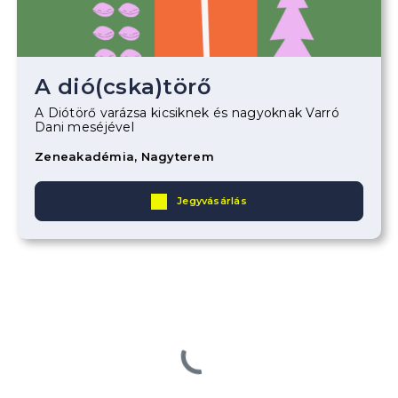
A dió(cska)törő
A Diótörő varázsa kicsiknek és nagyoknak Varró
Dani meséjével
Zeneakadémia, Nagyterem
Jegyvásárlás