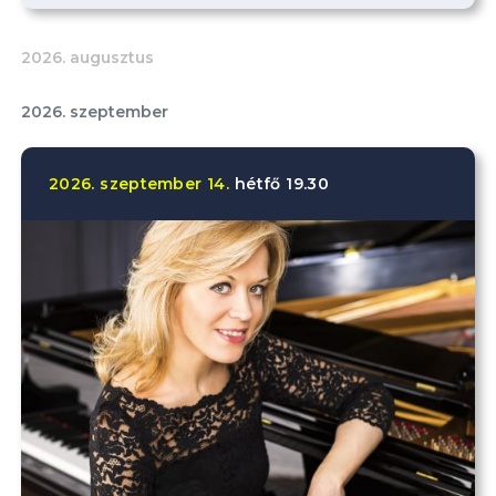
2026. augusztus
2026. szeptember
2026.
szeptember
14.
hétfő
19.30