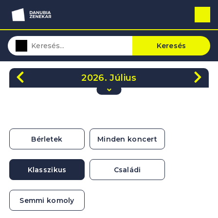
Keresés
2026. Július
H
K
Sze
Cs
P
Szo
V
29
30
1
2
3
4
5
6
7
8
9
10
11
12
Bérletek
Minden koncert
13
14
15
16
17
18
19
20
21
22
23
24
25
26
Klasszikus
Családi
27
28
29
30
31
1
2
Semmi komoly