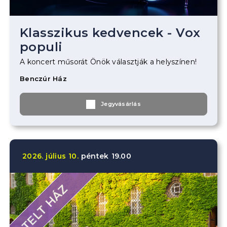
Klasszikus kedvencek - Vox
populi
A koncert műsorát Önök választják a helyszínen!
Benczúr Ház
Jegyvásárlás
2026.
július
10.
péntek
19.00
TELT HÁZ