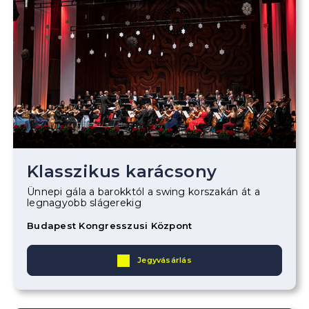
Klasszikus karácsony
Ünnepi gála a barokktól a swing korszakán át a
legnagyobb slágerekig
Budapest Kongresszusi Központ
Jegyvásárlás