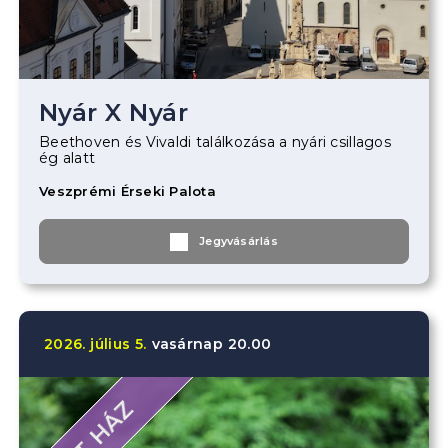
Nyár X Nyár
Beethoven és Vivaldi találkozása a nyári csillagos
ég alatt
Veszprémi Érseki Palota
Jegyvásárlás
2026.
július
5.
vasárnap
20.00
TELT HÁZ