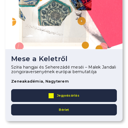
Mese a Keletről
Szíria hangjai és Seherezádé meséi – Malek Jandali
zongoraversenyének európai bemutatója
Zeneakadémia, Nagyterem
Jegyvásárlás
Bérlet