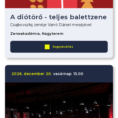
A diótörő - teljes balettzene
Csajkovszkij zenéje Varró Dániel meséjével
Zeneakadémia, Nagyterem
Jegyvásárlás
2026.
december
20.
vasárnap
15.00