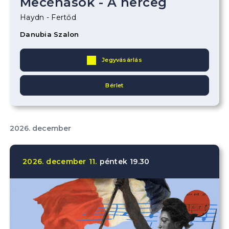
Mecénások - A herceg
Haydn - Fertőd
Danubia Szalon
Jegyvásárlás
Bérlet
2026. december
2026.
december
11.
péntek
19.30