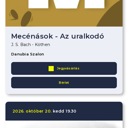
Mecénások - Az uralkodó
J. S. Bach - Köthen
Danubia Szalon
Jegyvásárlás
Bérlet
2026.
október
20.
kedd
19.30