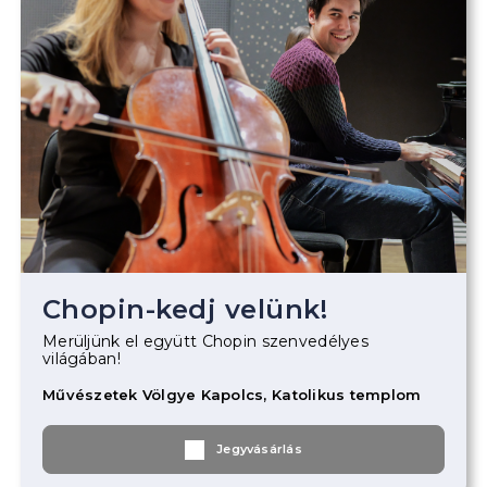
Chopin-kedj velünk!
Merüljünk el együtt Chopin szenvedélyes
világában!
Művészetek Völgye Kapolcs, Katolikus templom
Jegyvásárlás