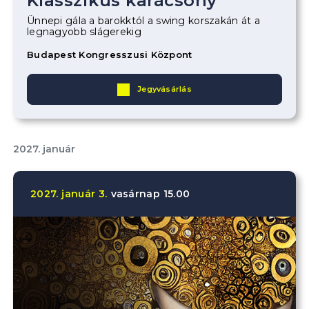
Klasszikus karácsony
Ünnepi gála a barokktól a swing korszakán át a
legnagyobb slágerekig
Budapest Kongresszusi Központ
Jegyvásárlás
2027. január
2027.
január
3.
vasárnap
15.00