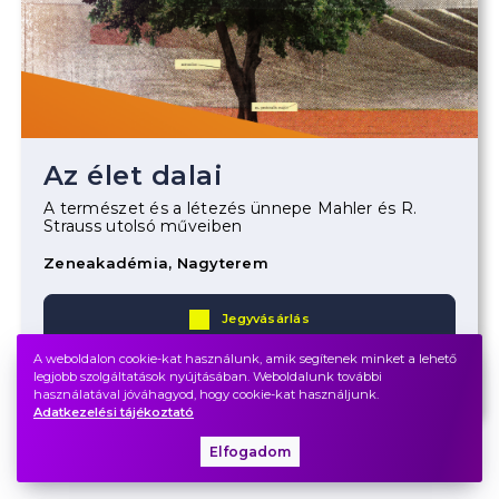
Az élet dalai
A természet és a létezés ünnepe Mahler és R.
Strauss utolsó műveiben
Zeneakadémia, Nagyterem
Jegyvásárlás
A weboldalon cookie-kat használunk, amik segítenek minket a lehető
Bérlet
legjobb szolgáltatások nyújtásában. Weboldalunk további
használatával jóváhagyod, hogy cookie-kat használjunk.
Adatkezelési tájékoztató
Elfogadom
2027. április