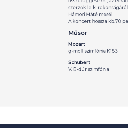
összefüggéseiről, az előa
szerzők lelki rokonságáró
Hámori Máté mesél.
A koncert hossza kb.70 p
Műsor
Mozart
g-moll szimfónia K183
Schubert
V. B-dúr szimfónia