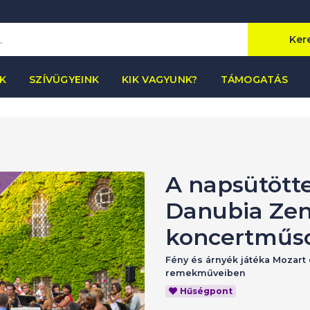
Ker
K
SZÍVÜGYEINK
KIK VAGYUNK?
TÁMOGATÁS
A napsütötte
Danubia Zen
koncertműs
Fény és árnyék játéka Mozart
remekműveiben
Hűségpont