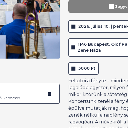
Jegyv
2026. július 10. | pénte
1146 Budapest, Olof Pa
Zene Háza
3000 Ft
Feljutni a fényre – minde
legalább egyszer, milyen f
é
mikor kitörünk a sötétség 
ő, karmester
Koncertünk zenéi a fény é
épülve mutatják meg, ho
zenék nélkül a napfény se
ragyogóan. A művekről, 