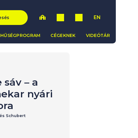
EN
esés
HŰSÉGPROGRAM
CÉGEKNEK
VIDEÓTÁR
 sáv – a
ekar nyári
ora
 és Schubert