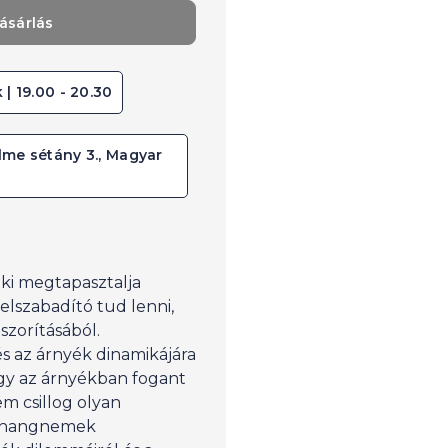
ásárlás
k | 19.00 - 20.30
lme sétány 3., Magyar
nki megtapasztalja
elszabadító tud lenni,
szorításából.
s az árnyék dinamikájára
gy az árnyékban fogant
m csillog olyan
a hangnemek