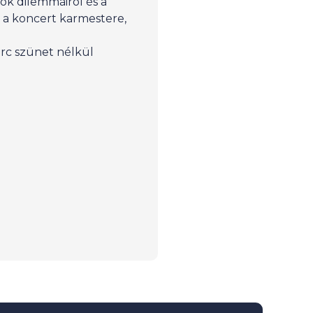
dók dilemmáiról és a
l a koncert karmestere,
erc szünet nélkül