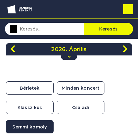
Keresés
2026. Április
H
K
Sze
Cs
P
Szo
V
30
31
1
2
3
4
5
6
7
8
9
10
11
12
Bérletek
Minden koncert
13
14
15
16
17
18
19
20
21
22
23
24
25
26
Klasszikus
Családi
27
28
29
30
1
2
3
Semmi komoly