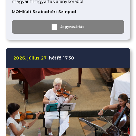
magyar filmgyártás aranykorából
MOMKult Szabadtéri Színpad
Jegyvásárlás
2026.
július
27.
hétfő
17.30