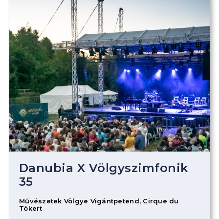
Danubia X Völgyszimfonik
35
Művészetek Völgye Vigántpetend, Cirque du
Tókert