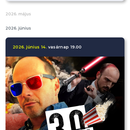
2026. május
2026. június
2026.
június
14.
vasárnap
19.00