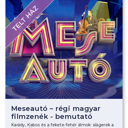
TELT HÁZ
Meseautó – régi magyar
filmzenék - bemutató
Karády, Kabos és a fekete-fehér álmok: slágerek a