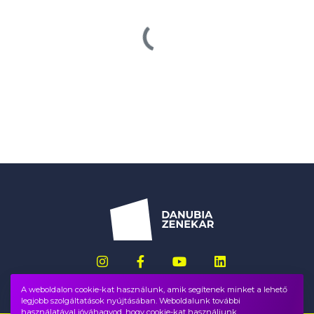
A weboldalon cookie-kat használunk, amik segítenek minket a lehető
legjobb szolgáltatások nyújtásában. Weboldalunk további
használatával jóváhagyod, hogy cookie-kat használjunk.