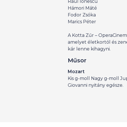
Raul Ionescu
Hámori Máté
Fodor Zsóka
Marics Péter
A Kotta Zűr – OperaCinema
amelyet életkortól és zene
kár lenne kihagyni.
Műsor
Mozart
Kis g-moll Nagy g-moll Jup
Giovanni nyitány egésze.