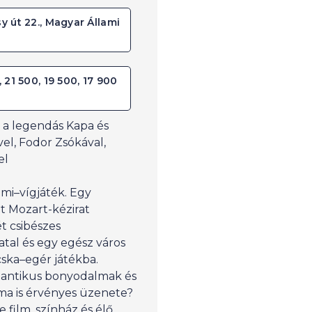
y út 22., Magyar Állami
 21 500, 19 500, 17 900
t a legendás Kapa és
vel, Fodor Zsókával,
el
imi–vígjáték. Egy
lt Mozart-kézirat
 csibészes
iatal és egy egész város
ska–egér játékba.
mantikus bonyodalmak és
 ma is érvényes üzenete?
film, színház és élő