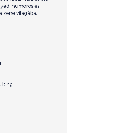
nyed, humoros és
 zene világába.
a
r
sulting