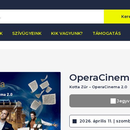
Ker
K
SZÍVÜGYEINK
KIK VAGYUNK?
TÁMOGATÁS
OperaCinem
Kotta Zűr – OperaCinema 2.0
Jegyv
2026. április 11. | szomb