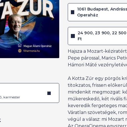
1061 Budapest, Andráss
Operaház
24 900, 23 900, 22 500,
Ft
Hajsza a Mozart-kéziratér
Pepe párossal, Marics Peti
Hámori Máté vezényletév
A Kotta Zűr egy pörgős kr
titokzatos, frissen előkerü
é
mindenkit megmozgat: két
ő, karmester
műkereskedő, két rivális f
keveredik fergeteges mac
Váratlan szövetségek, ro
k
végül a válasz: mi Mozart
Az OperaCinema egyszerre 