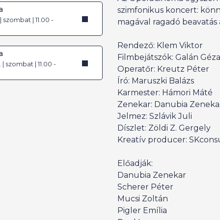
a
szimfonikus koncert: kön
 | szombat | 11.00 -
magával ragadó beavatás a
Rendező: Klem Viktor
a
Filmbejátszók: Galán Géz
| szombat | 11.00 -
Operatőr: Kreutz Péter
Író: Maruszki Balázs
Karmester: Hámori Máté
Zenekar: Danubia Zeneka
Jelmez: Szlávik Juli
Díszlet: Zöldi Z. Gergely
Kreatív producer: SKcon
Előadják:
Danubia Zenekar
Scherer Péter
Mucsi Zoltán
Pigler Emília