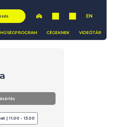
EN
esés
HŰSÉGPROGRAM
CÉGEKNEK
VIDEÓTÁR
a
ásárlás
at | 11.00 - 13.00