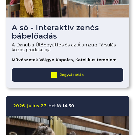
A só - Interaktív zenés
bábelőadás
A Danubia Ütőegyüttes és az Álomzug Társulás
közös produkciója
Művészetek Völgye Kapolcs, Katolikus templom
Jegyvásárlás
2026.
július
27.
hétfő
14.30