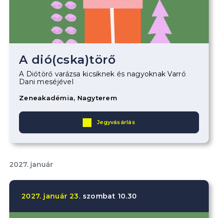
A dió(cska)törő
A Diótörő varázsa kicsiknek és nagyoknak Varró
Dani meséjével
Zeneakadémia, Nagyterem
Jegyvásárlás
2027. január
2027.
január
23.
szombat
10.30