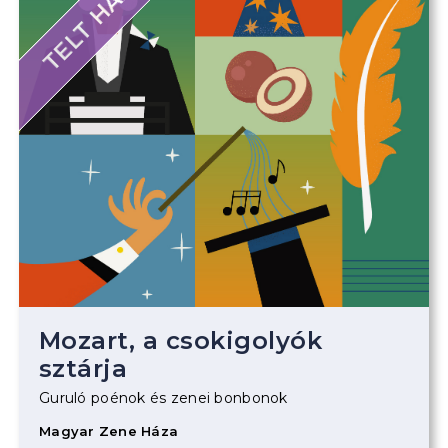
TELT HÁZ
Mozart, a csokigolyók
sztárja
Guruló poénok és zenei bonbonok
Magyar Zene Háza