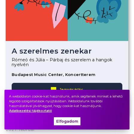
A szerelmes zenekar
Rómeó és Júlia – Párbaj és szerelem a hangok
nyelvén
Budapest Music Center, Koncertterem
Jegyvásárlás
A weboldalon cookie-kat használunk, amik segítenek minket a lehető
legjobb szolgáltatások nyújtásában. Weboldalunk további
Bérlet
használatával jóváhagyod, hogy cookie-kat használjunk.
Adatkezelési tájékoztató
Elfogadom
2027. február