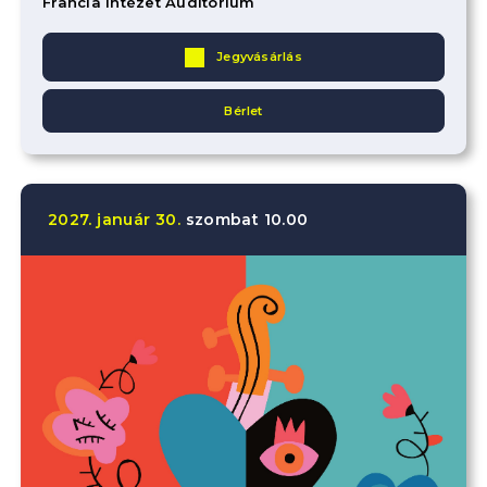
Francia Intézet Auditorium
Jegyvásárlás
Bérlet
2027.
január
30.
szombat
10.00