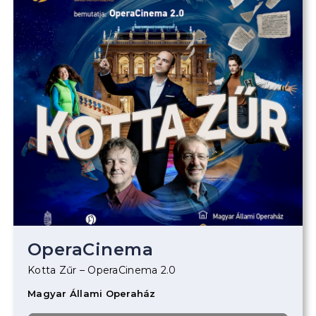
OperaCinema
Kotta Zűr – OperaCinema 2.0
Magyar Állami Operaház