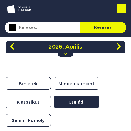
Keresés
2026. Április
H
K
Sze
Cs
P
Szo
V
30
31
1
2
3
4
5
6
7
8
9
10
11
12
Bérletek
Minden koncert
13
14
15
16
17
18
19
20
21
22
23
24
25
26
Klasszikus
Családi
27
28
29
30
1
2
3
Semmi komoly