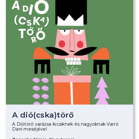
A dió(cska)törő
A Diótörő varázsa kicsiknek és nagyoknak Varró
Dani meséjével