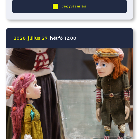
Jegyvásárlás
2026.
július
27.
hétfő
12.00