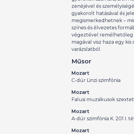
zenéjével és személyiségé
gyakorolt hatásával és jel
megismerkedhetnek – min
színes és élvezetes formá
végeztével remélhetőleg
magával visz haza egy kis 
varázslatból.
Műsor
Mozart
C-dúr Linzi szimfónia
Mozart
Falusi muzsikusok szexte
Mozart
A-dúr szimfónia K. 201 I. té
Mozart