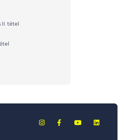
II. tétel
tétel