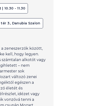
 | 10.30 - 11.30
 tér 3., Danubia Szalon
” a zeneszerzők között,
ke kell, hogy legyen.
s számtalan alkotót vagy
gihletett – nem
karmester sok
ozart változó zenei
engéktől egészen a
ző életét és
lrészlet, idézet vagy
ik vonzóvá tenni a
nem csupán Mozart