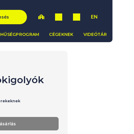
EN
esés
HŰSÉGPROGRAM
CÉGEKNEK
VIDEÓTÁR
okigolyók
erekeknek
ásárlás