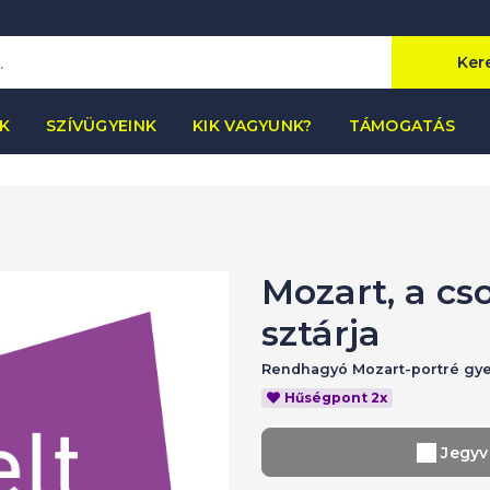
Ker
K
SZÍVÜGYEINK
KIK VAGYUNK?
TÁMOGATÁS
Mozart, a cs
sztárja
Rendhagyó Mozart-portré gy
Hűségpont 2x
Jegyv