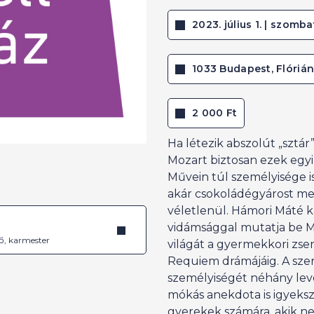
2023. július 1. | szombat
1033 Budapest, Flórián
2 000 Ft
Ha létezik abszolút „sztár
Mozart biztosan ezek egyi
Művein túl személyisége i
akár csokoládégyárost me
véletlenül. Hámori Máté 
é
vidámsággal mutatja be M
ő, karmester
világát a gyermekkori zs
Requiem drámájáig. A szer
személyiségét néhány levé
mókás anekdota is igyeksz
gyerekek számára, akik 