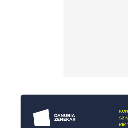
KON
SZÍ
KIK