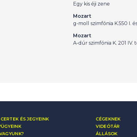
Egy kis éji zene
Mozart
g-moll szimfónia K.550 I. és 
Mozart
A-dúr szimfónia K. 201 IV. 
CERTEK ÉS JEGYEINK
CÉGEKNEK
VÜGYEINK
VIDEÓTÁR
 VAGYUNK?
ÁLLÁSOK