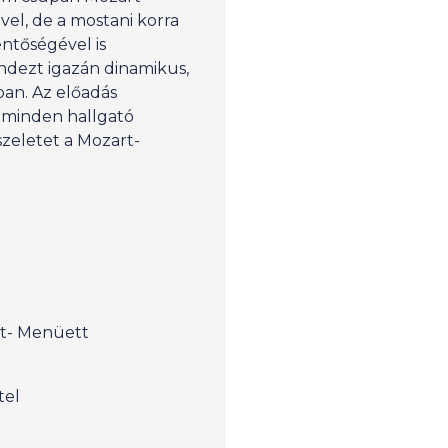
vel, de a mostani korra
entőségével is
dezt igazán dinamikus,
ban. Az előadás
 minden hallgató
szeletet a Mozart-
tt- Menüett
tel