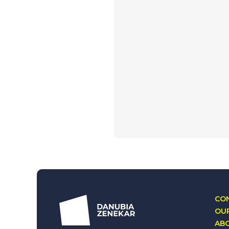
CON
OUR
AB