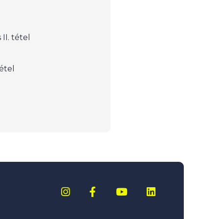
II. tétel
tétel