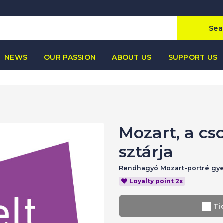
Sea
NEWS
OUR PASSION
ABOUT US
SUPPORT US
Mozart, a cs
sztárja
Rendhagyó Mozart-portré gy
Loyalty point 2x
Ti