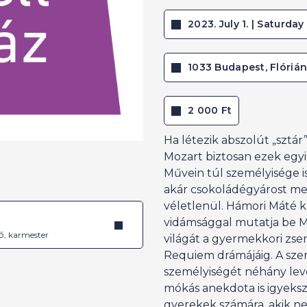
2023. July 1. | Saturday 
1033 Budapest, Flórián
2 000 Ft
Ha létezik abszolút „sztár
Mozart biztosan ezek egyi
Művein túl személyisége i
akár csokoládégyárost me
véletlenül. Hámori Máté 
é
vidámsággal mutatja be M
ő, karmester
világát a gyermekkori zs
Requiem drámájáig. A szer
személyiségét néhány levé
mókás anekdota is igyeksz
gyerekek számára, akik 