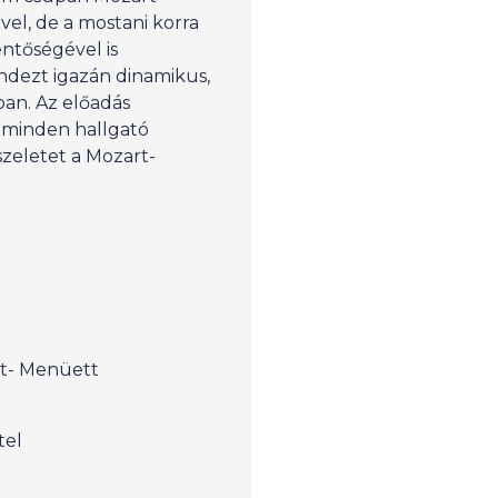
vel, de a mostani korra
entőségével is
dezt igazán dinamikus,
ban. Az előadás
 minden hallgató
szeletet a Mozart-
tt- Menüett
tel