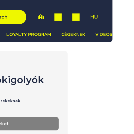
HU
rch
LOYALTY PROGRAM
CÉGEKNEK
VIDEOS
okigolyók
erekeknek
cket