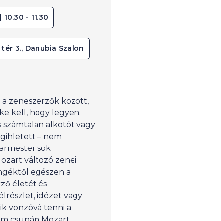
| 10.30 - 11.30
 tér 3., Danubia Szalon
” a zeneszerzők között,
ke kell, hogy legyen.
s számtalan alkotót vagy
gihletett – nem
karmester sok
ozart változó zenei
engéktől egészen a
ző életét és
lrészlet, idézet vagy
ik vonzóvá tenni a
nem csupán Mozart