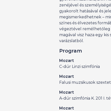
zenéjével és személyiségé
gyakorolt hatásával és jel
megismerkedhetnek – min
színes és élvezetes formá
végeztével remélhetőleg
magával visz haza egy kis 
varázslatból.
Program
Mozart
C-dúr Linzi szimfónia
Mozart
Falusi muzsikusok szexte
Mozart
A-dúr szimfónia K. 201 I. té
Mozart