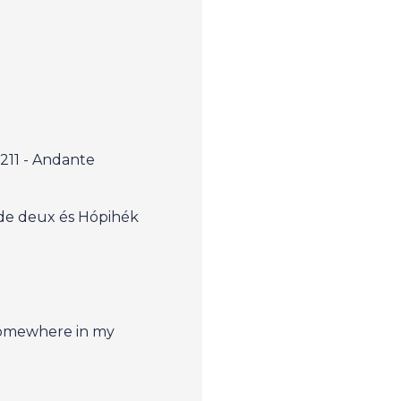
211 - Andante
s de deux és Hópihék
Somewhere in my