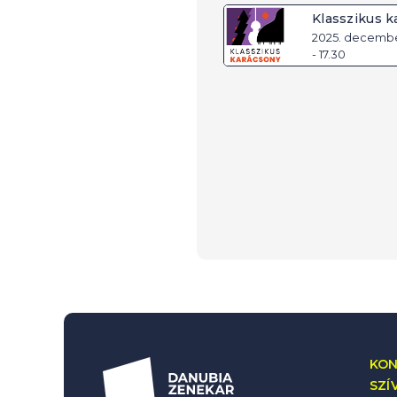
Klasszikus k
2025. december 
- 17.30
KON
SZÍ