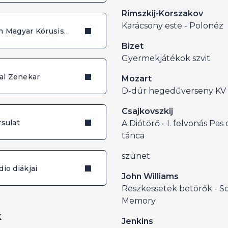
Rimszkij-Korszakov
Karácsony este - Polonéz
Kodály Zoltán Magyar Kórusiskola gyermekkara
Bizet
Gyermekjátékok szvit
al Zenekar
Mozart
D-dúr hegedűverseny KV 
Csajkovszkij
rsulat
A Diótörő - I. felvonás Pa
tánca
szünet
io diákjai
John Williams
Reszkessetek betörők - 
Memory
k
Jenkins