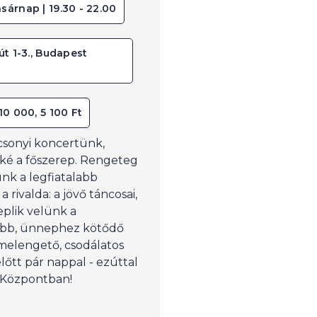
sárnap | 19.30 - 22.00
út 1-3., Budapest
 10 000, 5 100 Ft
ácsonyi koncertünk,
ké a főszerep. Rengeteg
k a legfiatalabb
 rivalda: a jövő táncosai,
plik velünk a
űbb, ünnephez kötődő
melengető, csodálatos
lőtt pár nappal - ezúttal
 Központban!