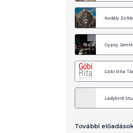
Gypsy JamM
Góbi Rita Tá
Ladybird Stud
További előadáso