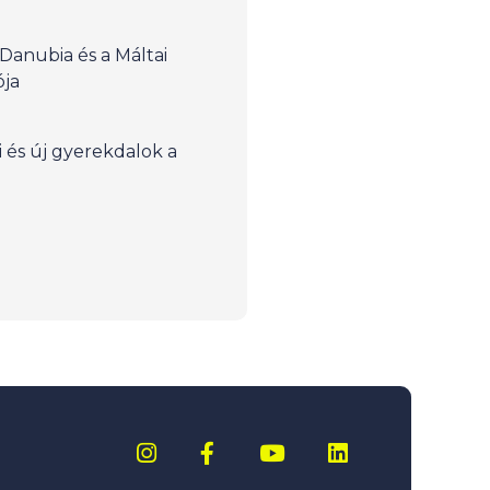
 Danubia és a Máltai
ója
i és új gyerekdalok a