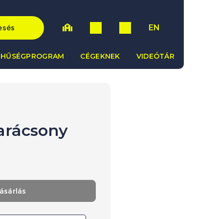
EN
esés
HŰSÉGPROGRAM
CÉGEKNEK
VIDEÓTÁR
arácsony
ásárlás