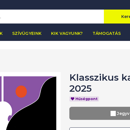
Ker
K
SZÍVÜGYEINK
KIK VAGYUNK?
TÁMOGATÁS
Klasszikus k
2025
Hűségpont
Jegyv