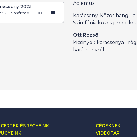
Adiemus
arácsony 2025
21. | vasárnap | 15.00
Karácsonyi Közös hang - a
Szimfónia közös produkci
Ott Rezső
Kicsinyek karácsonya - rég
karácsonyról
CERTEK ÉS JEGYEINK
CÉGEKNEK
VÜGYEINK
VIDEÓTÁR