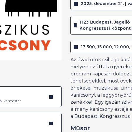
2025. december 21. | va
1123 Budapest, Jagelló 
Kongresszusi Központ
17 500, 15 000, 12 000,
Az évad örök csillaga kar
melyen ezúttal a gyereke
program kapcsán dolgozun
tehetségekkel, most övék a
énekesei, muzsikusai ünne
é
karácsonyt a leggyönyör
ő, karmester
zenékkel. Egy igazán szív
élmény karácsony estéje e
a Budapesti Kongresszusi
Műsor