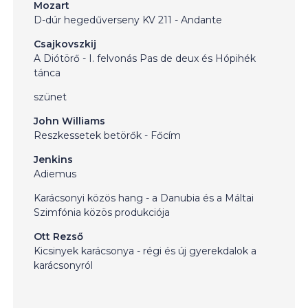
Mozart
D-dúr hegedűverseny KV 211 - Andante
Csajkovszkij
A Diótörő - I. felvonás Pas de deux és Hópihék
tánca
szünet
John Williams
Reszkessetek betörők - Főcím
Jenkins
Adiemus
Karácsonyi közös hang - a Danubia és a Máltai
Szimfónia közös produkciója
Ott Rezső
Kicsinyek karácsonya - régi és új gyerekdalok a
karácsonyról