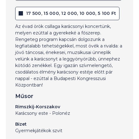
17 500, 15 000, 12 000, 10 000, 5 100 Ft
Az évad örök csillaga karácsonyi koncertünk,
melyen ezúttal a gyerekeké a főszerep.
Rengeteg program kapcsán dolgozunk a
legfiatalabb tehetségekkel, most övék a rivalda: a
jövő táncosai, énekesei, muzsikusai ünneplik
velünk a karácsonyt a leggyönyörűbb, ünnephez
kötődő zenékkel. Egy igazán szívmelengető,
csodálatos élmény karácsony estéje előtt pár
nappal - ezúttal a Budapesti Kongresszusi
Központban!
Műsor
Rimszkij-Korszakov
Karácsony este - Polonéz
Bizet
Gyermekjátékok szvit