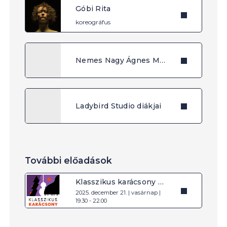
Góbi Rita
koreográfus
Nemes Nagy Ágnes Művészeti Szakgimnázium tánctagozatának diákjai
Ladybird Studio diákjai
További előadások
Klasszikus karácsony 2025
2025. december 21. | vasárnap |
19.30 - 22.00