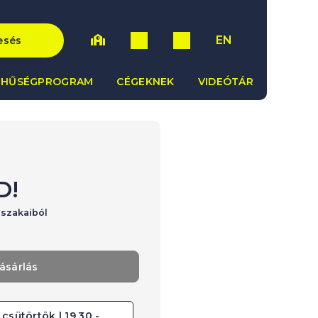
EN
esés
HŰSÉGPROGRAM
CÉGEKNEK
VIDEÓTÁR
D!
rszakaiból
ásárlás
csütörtök | 19.30 -