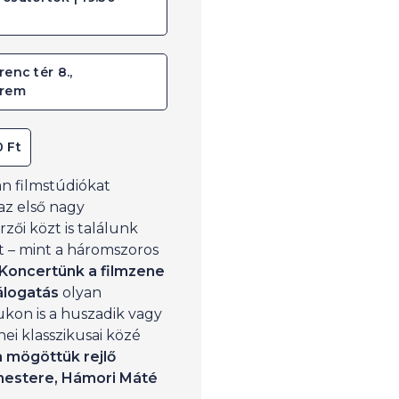
renc tér 8.,
erem
0 Ft
 filmstúdiókat
az első nagy
zői közt is találunk
 – mint a háromszoros
Koncertünk a filmzene
álogatás
olyan
ukon is a huszadik vagy
i klasszikusai közé
a mögöttük rejlő
rmestere, Hámori Máté