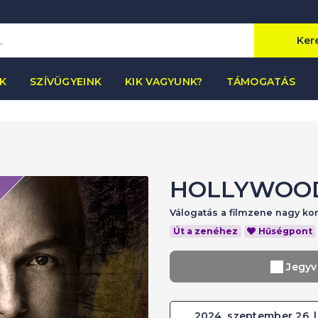
Ker
K
SZÍVÜGYEINK
KIK VAGYUNK?
TÁMOGATÁS
HOLLYWOO
Válogatás a filmzene nagy ko
Út a zenéhez
Hűségpont
Jegyv
2024. szeptember 26. | 