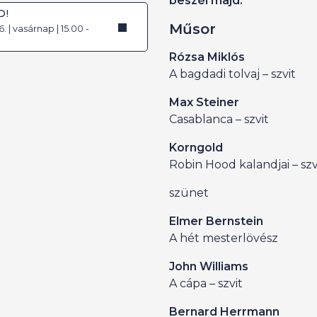
beszél majd.
D!
Műsor
. | vasárnap | 15.00 -
Rózsa Miklós
A bagdadi tolvaj – szvit
Max Steiner
Casablanca – szvit
Korngold
Robin Hood kalandjai – szv
szünet
Elmer Bernstein
A hét mesterlövész
John Williams
A cápa – szvit
Bernard Herrmann