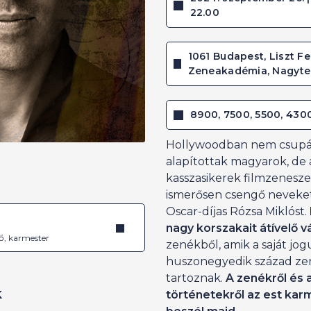
22.00
1061 Budapest, Liszt Fe
Zeneakadémia, Nagyt
8900, 7500, 5500, 430
Hollywoodban nem csupán
alapítottak magyarok, de 
kasszasikerek filmzeneszer
ismerősen csengő neveket
Oscar-díjas Rózsa Miklóst.
é
nagy korszakait átívelő v
ő, karmester
zenékből, amik a saját jog
huszonegyedik század zene
tartoznak.
A zenékről és 
k
történetekről az est ka