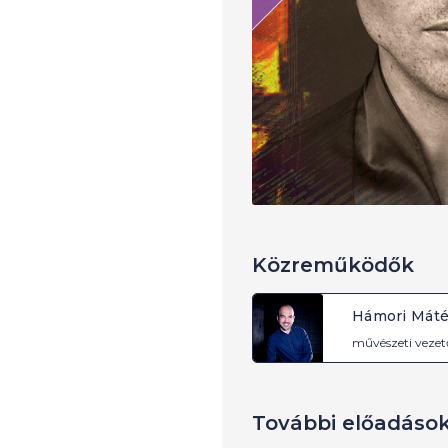
Közreműködők
Hámori Mát
művészeti vezet
További előadáso