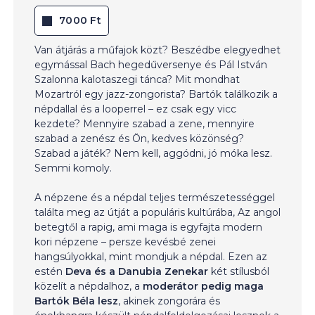
7000 Ft
Van átjárás a műfajok közt? Beszédbe elegyedhet
egymással Bach hegedűversenye és Pál István
Szalonna kalotaszegi tánca? Mit mondhat
Mozartról egy jazz-zongorista? Bartók találkozik a
népdallal és a looperrel – ez csak egy vicc
kezdete? Mennyire szabad a zene, mennyire
szabad a zenész és Ön, kedves közönség?
Szabad a játék? Nem kell, aggódni, jó móka lesz.
Semmi komoly.
A népzene és a népdal teljes természetességgel
találta meg az útját a populáris kultúrába, Az angol
betegtől a rapig, ami maga is egyfajta modern
kori népzene – persze kevésbé zenei
hangsúlyokkal, mint mondjuk a népdal. Ezen az
estén
Deva és a Danubia Zenekar
két stílusból
közelít a népdalhoz, a
moderátor pedig maga
Bartók Béla lesz
, akinek zongorára és