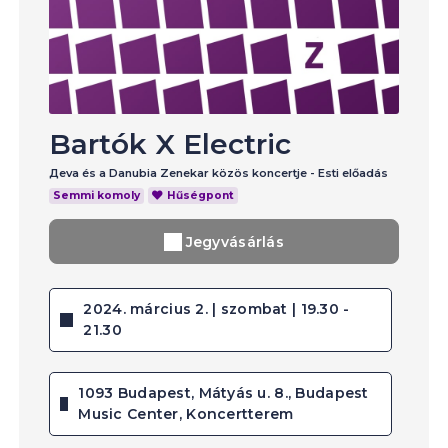
Bartók X Electric
Дeva és a Danubia Zenekar közös koncertje - Esti előadás
Semmi komoly
Hűségpont
Jegyvásárlás
2024. március 2. | szombat | 19.30 -
21.30
1093 Budapest, Mátyás u. 8., Budapest
Music Center, Koncertterem