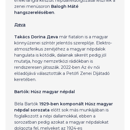
énekhangra készült népdalfeldolgozásai lesznek a
zenei menüsoron
Balogh Máté
hangszerelésében
.
Дeva
Takács Dorina Дeva
már fiatalon is a magyar
könnyűzenei színtér jelentős szereplője. Elektro-
atmoszferikus zenéjéhez a magyar népdalok
hangulata is kötődik, dalainak sikerét pedig jól
mutatja, hogy nemzetközi rádiókban is
rendszeresen játsszák. 2022-ben Az év női
előadójává választották a Petőfi Zenei Díjátadó
keretében.
Bartók: Húsz magyar népdal
Béla Bartók
1929-ben komponált Húsz magyar
népdal sorozata
előtt sok más munkájában is
foglalkozott a népi dallamokkal, ebben a
sorozatban pedig azokat a magyar népdalokat
dolgozta fel, melyeket az 1924-es