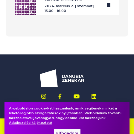
2024. március 2. | szombat |
15.00 - 16.00
A weboldalon cookie-kat használunk, amik segítenek minket a
lehető legjobb szolgáltatások nyújtásában. Weboldalunk további
használatával jóváhagyod, hogy cookie-kat használjunk.
Adatkezelési tájékoztató
Impresszum
GYIK
Elfogadom