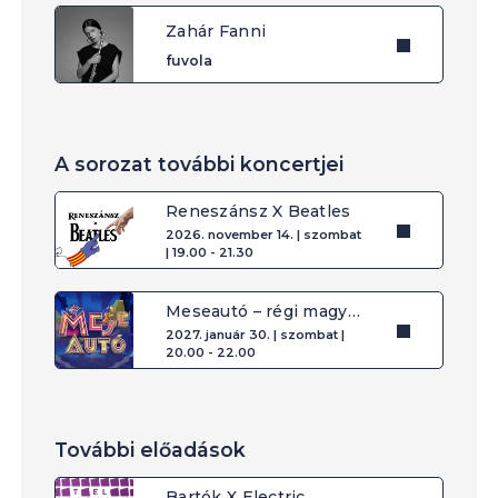
Zahár Fanni
fuvola
A sorozat további koncertjei
Reneszánsz X Beatles
2026. november 14. | szombat
| 19.00 - 21.30
Meseautó – régi magyar filmslágerek
2027. január 30. | szombat |
20.00 - 22.00
További előadások
Bartók X Electric