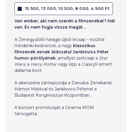
15 500, 13 000, 10 500, 8 000, 4 900 Ft
Van ember, aki nem szereti a filmzenéket? Hát
van. És nem fogja vissza magát…
A Zenegyűlölő haragja újból lecsap – ezúttal
mindenki kedvencei, a nagy
klasszikus
filmzenék esnek áldozatul Janklovics Péter
humor-pörölyének
, amellyel szétcsap a
Star
Wars
, a
Harry Potter
vagy épp a
Cápa
jól ismert
dallamai közt.
A sikerszéria záróepizódja a Danubia Zenekarral,
Hámori Mátéval és Janklovics Péterrel a
Budapest Kongresszusi Központban.
A koncert promócióját a Cinema MOM
támogatta.