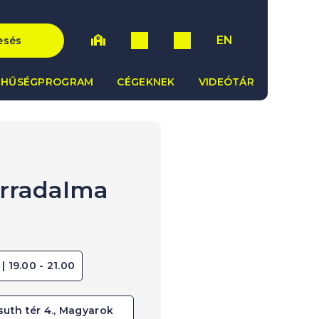
EN
esés
HŰSÉGPROGRAM
CÉGEKNEK
VIDEÓTÁR
orradalma
 | 19.00 - 21.00
uth tér 4., Magyarok