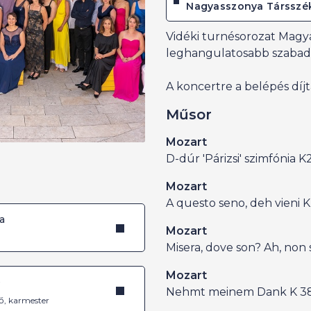
Nagyasszonya Társszé
Vidéki turnésorozat Magy
leghangulatosabb szabadté
A koncertre a belépés díjt
Műsor
Mozart
D-dúr 'Párizsi' szimfónia K
Mozart
A questo seno, deh vieni K
a
Mozart
Misera, dove son? Ah, non 
Mozart
é
Nehmt meinem Dank K 3
ő, karmester