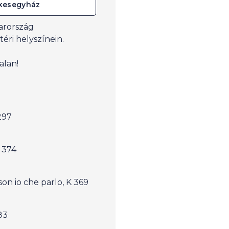
kesegyház
arország
ri helyszínein.
alan!
297
 374
son io che parlo, K 369
83