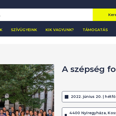
Ker
K
SZÍVÜGYEINK
KIK VAGYUNK?
TÁMOGATÁS
A szépség f
2022. június 20. | hétfő
4400 Nyíregyháza, Koss