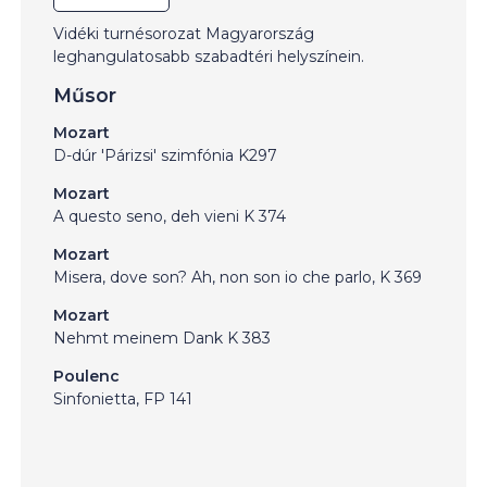
Vidéki turnésorozat Magyarország
leghangulatosabb szabadtéri helyszínein.
Műsor
Mozart
D-dúr 'Párizsi' szimfónia K297
Mozart
A questo seno, deh vieni K 374
Mozart
Misera, dove son? Ah, non son io che parlo, K 369
Mozart
Nehmt meinem Dank K 383
Poulenc
Sinfonietta, FP 141