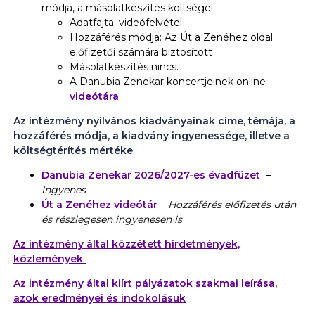
módja, a másolatkészítés költségei
Adatfajta: videófelvétel
Hozzáférés módja: Az Út a Zenéhez oldal
előfizetői számára biztosított
Másolatkészítés nincs.
A Danubia Zenekar koncertjeinek online
videótára
Az intézmény nyilvános kiadványainak címe, témája, a
hozzáférés módja, a kiadvány ingyenessége, illetve a
költségtérítés mértéke
Danubia Zenekar 2026/2027-es évadfüzet
–
Ingyenes
Út a Zenéhez videótár
–
Hozzáférés előfizetés után
és részlegesen ingyenesen is
Az intézmény által közzétett hirdetmények,
közlemények
Az intézmény által kiírt pályázatok szakmai leírása,
azok eredményei és indokolásuk