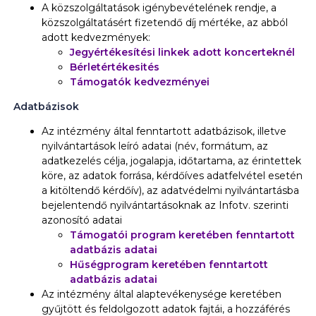
A közszolgáltatások igénybevételének rendje, a
közszolgáltatásért fizetendő díj mértéke, az abból
adott kedvezmények:
Jegyértékesítési linkek adott koncerteknél
Bérletértékesités
Támogatók kedvezményei
Adatbázisok
Az intézmény által fenntartott adatbázisok, illetve
nyilvántartások leíró adatai (név, formátum, az
adatkezelés célja, jogalapja, időtartama, az érintettek
köre, az adatok forrása, kérdőíves adatfelvétel esetén
a kitöltendő kérdőív), az adatvédelmi nyilvántartásba
bejelentendő nyilvántartásoknak az Infotv. szerinti
azonosító adatai
Támogatói program keretében fenntartott
adatbázis adatai
Hűségprogram keretében fenntartott
adatbázis adatai
Az intézmény által alaptevékenysége keretében
gyűjtött és feldolgozott adatok fajtái, a hozzáférés