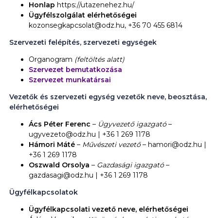
Honlap
https://utazenehez.hu/
Ügyfélszolgálat elérhetőségei
kozonsegkapcsolat@odz.hu, +36 70 455 6814
Szervezeti felépítés, szervezeti egységek
Organogram
(feltöltés alatt)
Szervezet bemutatkozása
Szervezet munkatársai
Vezetők és szervezeti egység vezetők neve, beosztása,
elérhetőségei
Ács Péter
Ferenc
–
Ügyvezető igazgató
–
ugyvezeto@odz.hu | +36 1 269 1178
Hámori Máté
–
Művészeti vezető
– hamori@odz.hu |
+36 1 269 1178
Oszwald Orsolya
–
Gazdasági igazgató
–
gazdasagi@odz.hu | +36 1 269 1178
Ügyfélkapcsolatok
Ügyfélkapcsolati vezető neve, elérhetőségei