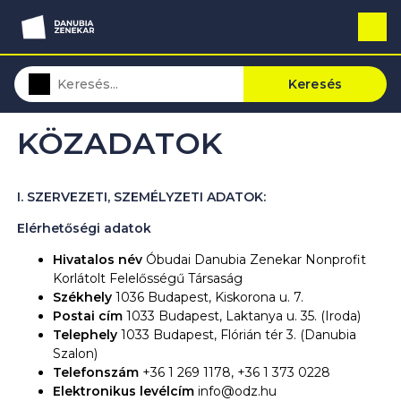
Keresés
KÖZADATOK
I. SZERVEZETI, SZEMÉLYZETI ADATOK:
Elérhetőségi adatok
Hivatalos név
Óbudai Danubia Zenekar Nonprofit
Korlátolt Felelősségű Társaság
Székhely
1036 Budapest, Kiskorona u. 7.
Postai cím
1033 Budapest, Laktanya u. 35. (Iroda)
Telephely
1033 Budapest, Flórián tér 3. (Danubia
Szalon)
Telefonszám
+36 1 269 1178, +36 1 373 0228
Elektronikus levélcím
info@odz.hu