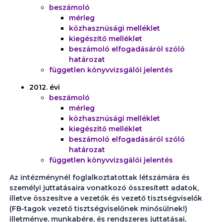
beszámoló
mérleg
közhasznúsági melléklet
kiegészitő melléklet
beszámoló elfogadásáról szóló
határozat
független könyvvizsgálói jelentés
2012. évi
beszámoló
mérleg
közhasznúsági melléklet
kiegészitő melléklet
beszámoló elfogadásáról szóló
határozat
független könyvvizsgálói jelentés
Az intézménynél foglalkoztatottak létszámára és
személyi juttatásaira vonatkozó összesített adatok,
illetve összesítve a vezetők és vezető tisztségviselők
(FB-tagok vezető tisztségviselőnek minősülnek!)
illetménye, munkabére, és rendszeres juttatásai,