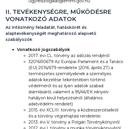
ugyfelszolgalat@emmi.gov.hu
II. TEVÉKENYSÉGRE, MŰKÖDÉSRE
VONATKOZÓ ADATOK
Az intézmény feladatát, hatáskörét és
alaptevékenységét meghatározó alapvető
szabályozók
Vonatkozó jogszabályok
2017. évi CL. törvény az adózás rendjéről
32016R0679 Az Európai Parlament és a Tanács
(EU) 2016/679 rendelete (2016. április 27.) a
természetes személyeknek a személyes
adatok kezelése tekintetében történő
védelméről és az ilyen adatok szabad
áramlásáról, valamint a 95/46/EK irányelv
hatályon kívül helyezéséről (általános
adatvédelmi rendelet)
2015. évi XCLIII. törvény a közbeszerzésekről
és a törvény végrehajtási rendeletei
2013. évi V. törvény a Polgári Törvénykönyvről
2012. évi I. törvény a munka törvénykönyvéről