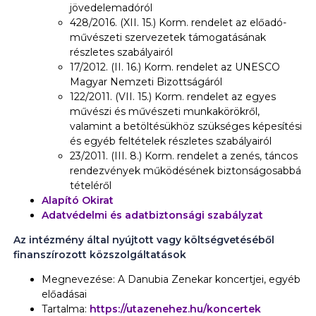
jövedelemadóról
428/2016. (XII. 15.) Korm. rendelet az előadó-
művészeti szervezetek támogatásának
részletes szabályairól
17/2012. (II. 16.) Korm. rendelet az UNESCO
Magyar Nemzeti Bizottságáról
122/2011. (VII. 15.) Korm. rendelet az egyes
művészi és művészeti munkakörökről,
valamint a betöltésükhöz szükséges képesítési
és egyéb feltételek részletes szabályairól
23/2011. (III. 8.) Korm. rendelet a zenés, táncos
rendezvények működésének biztonságosabbá
tételéről
Alapító Okirat
Adatvédelmi és adatbiztonsági szabályzat
Az intézmény által nyújtott vagy költségvetéséből
finanszírozott közszolgáltatások
Megnevezése: A Danubia Zenekar koncertjei, egyéb
előadásai
Tartalma:
https://utazenehez.hu/koncertek