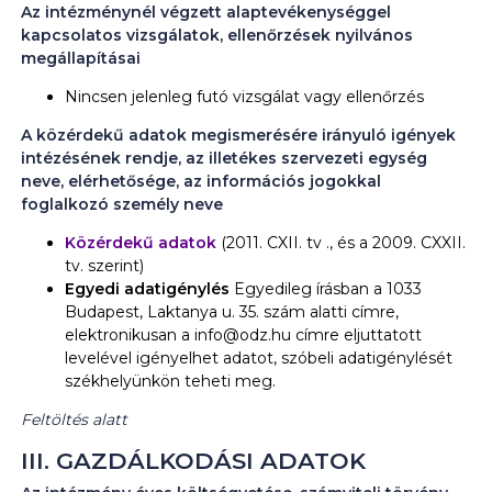
Az intézménynél végzett alaptevékenységgel
kapcsolatos vizsgálatok, ellenőrzések nyilvános
megállapításai
Nincsen jelenleg futó vizsgálat vagy ellenőrzés
A közérdekű adatok megismerésére irányuló igények
intézésének rendje, az illetékes szervezeti egység
neve, elérhetősége, az információs jogokkal
foglalkozó személy neve
Közérdekű adatok
(2011. CXII. tv ., és a 2009. CXXII.
tv. szerint)
Egyedi adatigénylés
Egyedileg írásban a 1033
Budapest, Laktanya u. 35. szám alatti címre,
elektronikusan a info@odz.hu címre eljuttatott
levelével igényelhet adatot, szóbeli adatigénylését
székhelyünkön teheti meg.
Feltöltés alatt
III. GAZDÁLKODÁSI ADATOK