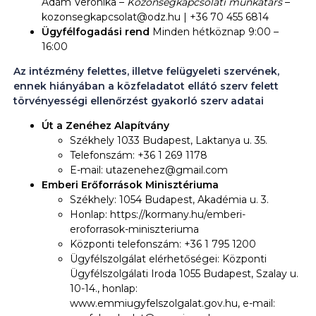
Ádám Veronika –
Közönségkapcsolati munkatárs
–
kozonsegkapcsolat@odz.hu | +36 70 455 6814
Ügyfélfogadási rend
Minden hétköznap 9:00 –
16:00
Az intézmény felettes, illetve felügyeleti szervének,
ennek hiányában a közfeladatot ellátó szerv felett
törvényességi ellenőrzést gyakorló szerv adatai
Út a Zenéhez Alapítvány
Székhely 1033 Budapest, Laktanya u. 35.
Telefonszám: +36 1 269 1178
E-mail: utazenehez@gmail.com
Emberi Erőforrások Minisztériuma
Székhely: 1054 Budapest, Akadémia u. 3.
Honlap: https://kormany.hu/emberi-
eroforrasok-miniszteriuma
Központi telefonszám: +36 1 795 1200
Ügyfélszolgálat elérhetőségei: Központi
Ügyfélszolgálati Iroda 1055 Budapest, Szalay u.
10-14., honlap:
www.emmiugyfelszolgalat.gov.hu, e-mail: