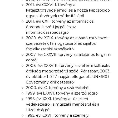
2011. évi CXXVIII. törvény a
katasztrófavédelemről és a hozzá kapcsolódó
egyes törvények módosításáról
2011. évi CXII. törvény az információs
önrendelkezési jogról és az
információszabadságról
2008. évi XCIX. törvény az előadó-művészeti
szervezetek támogatásáról és sajátos
foglalkoztatási szabályairól
2007. évi CXXVII. törvény az általános forgalmi
adóról
2006. évi XXXVIII. törvény a szellemi kulturális
örökség megőrzéséről szóló, Párizsban, 2003.
év október hó 17. napján elfogadott UNESCO
Egyezmény kihirdetéséről
2000. évi C. törvény a számvitelről
1999. évi LXXVI. törvény a szerzői jogról
1996. évi XXXI. törvény a tűz elleni
védekezésről, a műszaki mentésről és a
tűzoltóságról
1995. évi CXVII. törvény a személyi