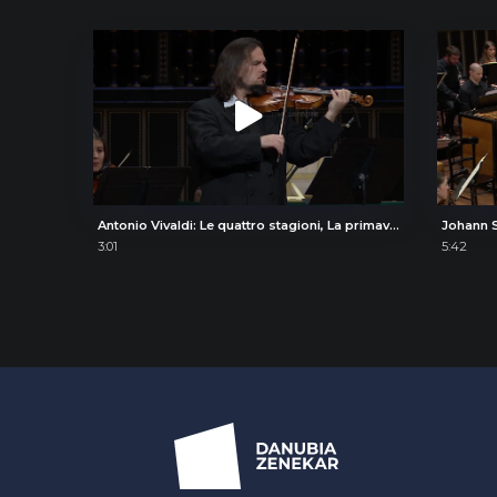
Antonio Vivaldi: Le quattro stagioni, La primavera (The Four Seasons, Spring), II. Largo e pianissimo sempre
3:01
5:42