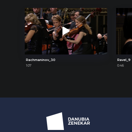
Rachmaninov_30
Ravel_9
1:07
0:46