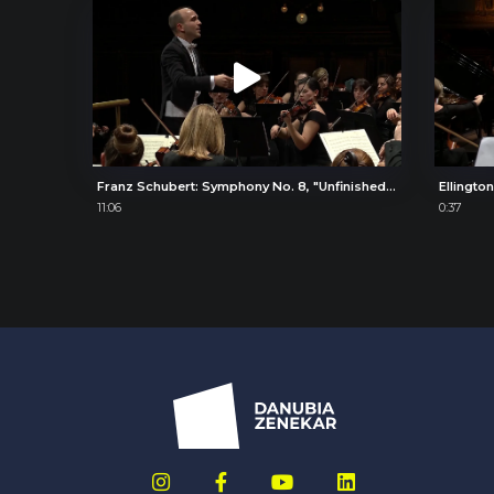
Franz Schubert: Symphony No. 8, "Unfinished", II. Andante con moto
Ellington
11:06
0:37