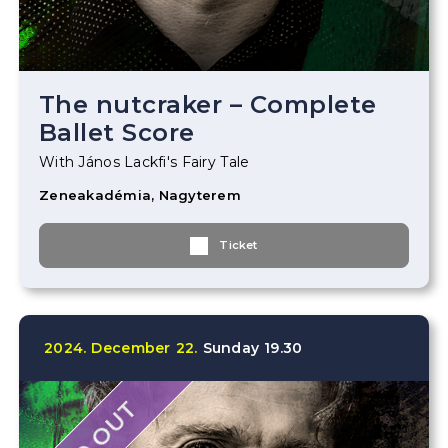
The nutcraker – Complete
Ballet Score
With János Lackfi's Fairy Tale
Zeneakadémia, Nagyterem
Ticket
2024.
December
22.
Sunday
19.30