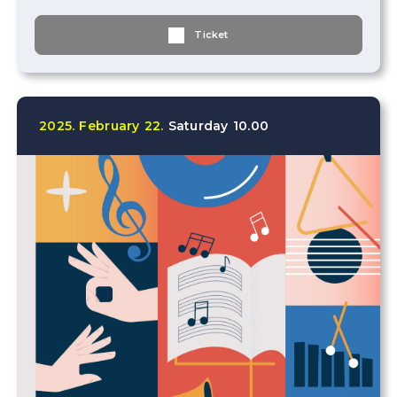
Ticket
2025.
February
22.
Saturday
10.00