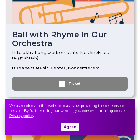
Ball with Rhyme In Our
Orchestra
Interaktív hangszerbemutató kicsiknek (és
nagyoknak)
Budapest Music Center, Koncertterem
Ticket
We use cookies on this website to assist us providing the best service
possible. By further using our website, you consent our using cookies.
2025.
February
22.
Saturday
11.30
Privacy policy
Agree