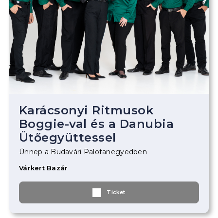
Karácsonyi Ritmusok
Boggie-val és a Danubia
Ütőegyüttessel
Ünnep a Budavári Palotanegyedben
Várkert Bazár
Ticket