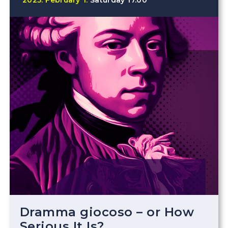
2025.
February
1.
Saturday
17.00
Dramma giocoso – or How
Serious It Is?