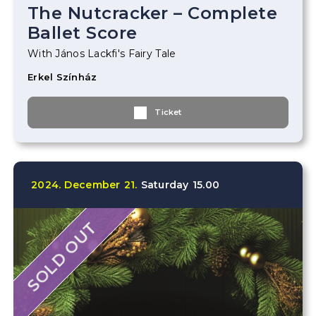
The Nutcracker – Complete
Ballet Score
With János Lackfi's Fairy Tale
Erkel Színház
Ticket
2024.
December
21.
Saturday
15.00
SOLD OUT