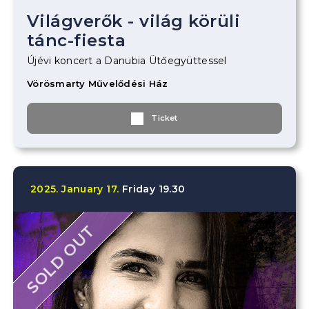
Világverők - világ körüli
tánc-fiesta
Újévi koncert a Danubia Ütőegyüttessel
Vörösmarty Művelődési Ház
Ticket
2025.
January
17.
Friday
19.30
SOLD OUT