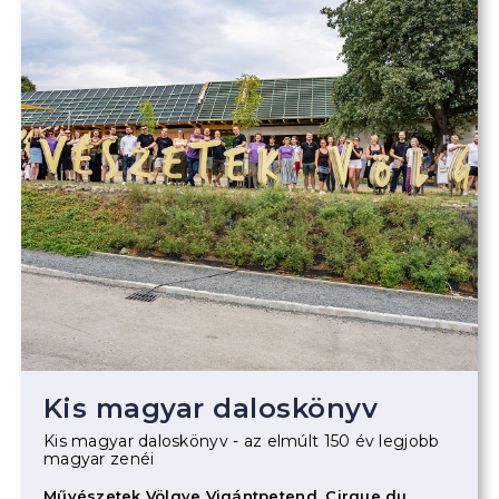
Kis magyar daloskönyv
Kis magyar daloskönyv - az elmúlt 150 év legjobb
magyar zenéi
Művészetek Völgye Vigántpetend, Cirque du