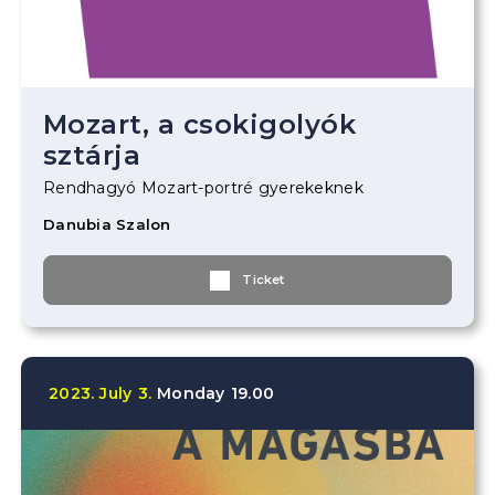
Mozart, a csokigolyók
sztárja
Rendhagyó Mozart-portré gyerekeknek
Danubia Szalon
Ticket
2023.
July
3.
Monday
19.00