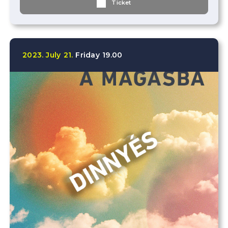
Ticket
2023.
July
21.
Friday
19.00