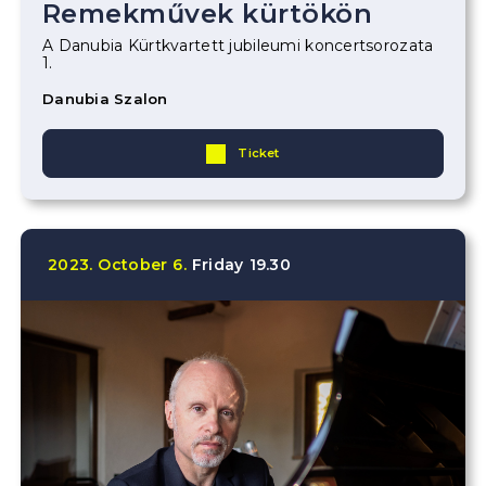
Remekművek kürtökön
A Danubia Kürtkvartett jubileumi koncertsorozata
1.
Danubia Szalon
Ticket
2023.
October
6.
Friday
19.30