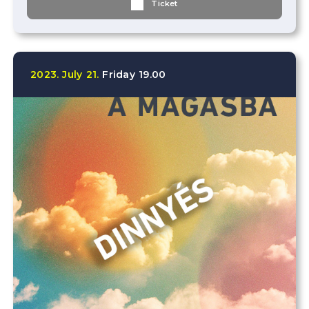
Ticket
2023.
July
21.
Friday
19.00