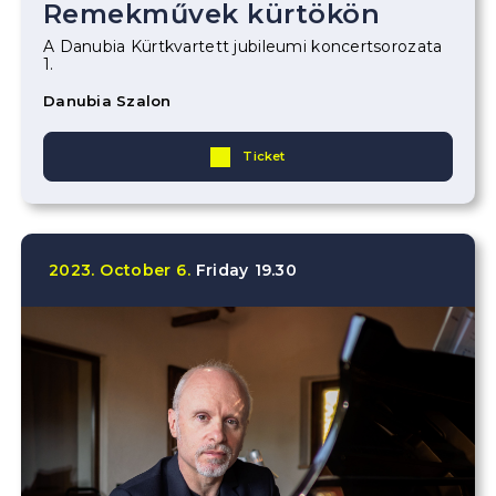
Remekművek kürtökön
A Danubia Kürtkvartett jubileumi koncertsorozata
1.
Danubia Szalon
Ticket
2023.
October
6.
Friday
19.30