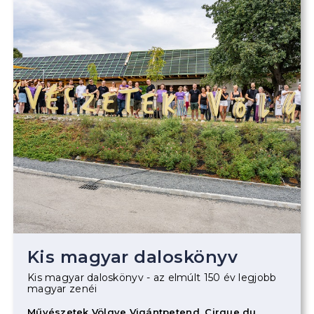
Kis magyar daloskönyv
Kis magyar daloskönyv - az elmúlt 150 év legjobb
magyar zenéi
Művészetek Völgye Vigántpetend, Cirque du