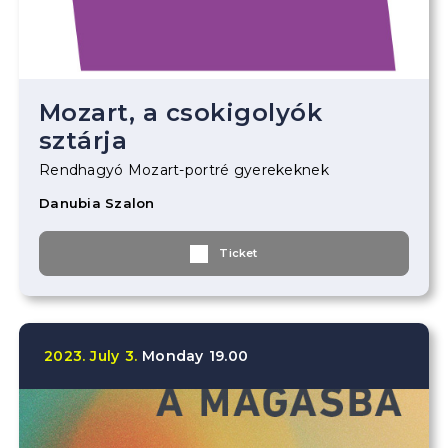
Mozart, a csokigolyók
sztárja
Rendhagyó Mozart-portré gyerekeknek
Danubia Szalon
Ticket
2023.
July
3.
Monday
19.00