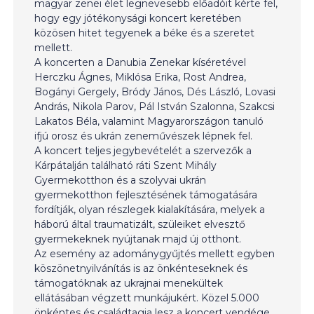
magyar zenei élet legnevesebb előadóit kérte fel,
hogy egy jótékonysági koncert keretében
közösen hitet tegyenek a béke és a szeretet
mellett.
A koncerten a Danubia Zenekar kíséretével
Herczku Ágnes, Miklósa Erika, Rost Andrea,
Bogányi Gergely, Bródy János, Dés László, Lovasi
András, Nikola Parov, Pál István Szalonna, Szakcsi
Lakatos Béla, valamint Magyarországon tanuló
ifjú orosz és ukrán zeneművészek lépnek fel.
A koncert teljes jegybevételét a szervezők a
Kárpátalján található ráti Szent Mihály
Gyermekotthon és a szolyvai ukrán
gyermekotthon fejlesztésének támogatására
fordítják, olyan részlegek kialakítására, melyek a
háború által traumatizált, szüleiket elvesztő
gyermekeknek nyújtanak majd új otthont.
Az esemény az adománygyűjtés mellett egyben
köszönetnyilvánítás is az önkénteseknek és
támogatóknak az ukrajnai menekültek
ellátásában végzett munkájukért. Közel 5.000
önkéntes és családtagja lesz a koncert vendége.