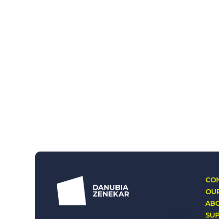
CON
OUR
AB
SU