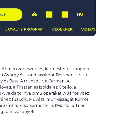
HU
rch
LOYALTY PROGRAM
CÉGEKNEK
VIDEOS
yetemen zeneszerzés, karmester és zongora
lti György ösztöndíjasaként Bécsben tanult.
gy és Bess, A trubadúr, a Carmen, A
lovag, a Trisztán és Izolda, az Otello, a
s A vajda tornya című operákat. A János vitéz
nevéhez fűződik. Művészi munkásságát Komor
 Színház első karmestere, 1995-től a Trieri
ágában vezényelt.