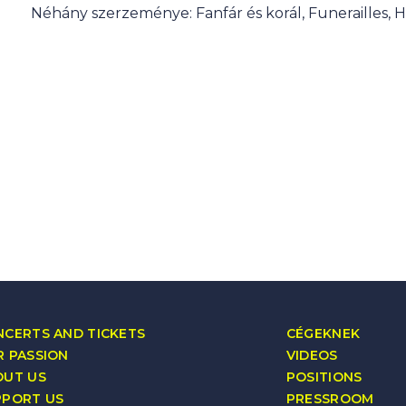
Néhány szerzeménye: Fanfár és korál, Funerailles, 
CERTS AND TICKETS
CÉGEKNEK
 PASSION
VIDEOS
OUT US
POSITIONS
PPORT US
PRESSROOM