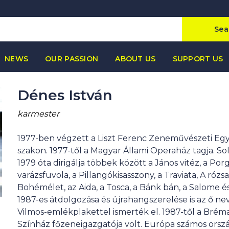
Sea
NEWS
OUR PASSION
ABOUT US
SUPPORT US
Dénes István
karmester
1977-ben végzett a Liszt Ferenc Zeneművészeti Eg
szakon. 1977-től a Magyar Állami Operaház tagja. So
1979 óta dirigálja többek között a János vitéz, a Por
varázsfuvola, a Pillangókisasszony, a Traviata, A rózsa
Bohémélet, az Aida, a Tosca, a Bánk bán, a Salome é
1987-es átdolgozása és újrahangszerelése is az ő 
Vilmos-emlékplakettel ismerték el. 1987-től a Brémai
Színház főzeneigazgatója volt. Európa számos orsz