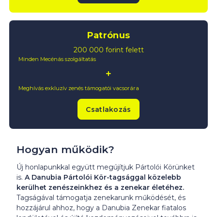
Patrónus
200 000 forint felett
Minden Mecénás szolgáltatás
Meghívás exkluzív zenés támogatói vacsorára
Csatlakozás
Hogyan működik?
Új honlapunkkal együtt megújítjuk Pártolói Körünket
is.
A Danubia Pártolói Kör-tagsággal közelebb
kerülhet zenészeinkhez és a zenekar életéhez.
Tagságával támogatja zenekarunk működését, és
hozzájárul ahhoz, hogy a Danubia Zenekar fiatalos