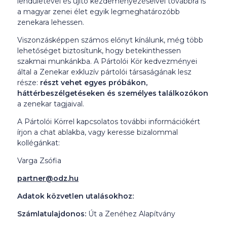
lendületével és újító kezdeményezéseivel továbbra is
a magyar zenei élet egyik legmeghatározóbb
zenekara lehessen.
Viszonzásképpen számos előnyt kínálunk, még több
lehetőséget biztosítunk, hogy betekinthessen
szakmai munkánkba. A Pártolói Kör kedvezményei
által a Zenekar exkluzív pártolói társaságának lesz
része:
részt vehet egyes próbákon,
háttérbeszélgetéseken és személyes találkozókon
a zenekar tagjaival.
A Pártolói Körrel kapcsolatos további információkért
írjon a chat ablakba, vagy keresse bizalommal
kollégánkat:
Varga Zsófia
partner@odz.hu
Adatok közvetlen utalásokhoz:
Számlatulajdonos:
Út a Zenéhez Alapítvány