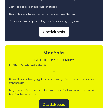
Jegy- és bérlet-elővásárlási lehetőség
Részvételi lehetőség kiemelt koncertek főpróbáján
Zeneakadémiai épületlátogatás és backstage-bejárás
Csatlakozás
Mecénás
80 000 - 199 999 forint
Minden Pártolói szolgáltatás
Részvételi lehetőség egy kötetlen beszélgetésen a karmesterrel és a
zenészekkel
Meghívás a Danubia Zenekar karmesterével szervezett zártkörű
beszélgetéssorozatra
Csatlakozás