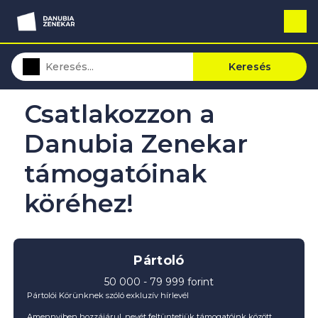
Keresés
Csatlakozzon a
Danubia Zenekar
támogatóinak
köréhez!
Pártoló
50 000 - 79 999 forint
Pártolói Körünknek szóló exkluzív hírlevél
Amennyiben hozzájárul, nevét feltüntetjük támogatóink között