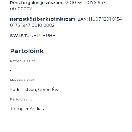
Pénzforgalmi jelzőszám:
12010154 - 01761947 -
00100002
Nemzetközi bankszámlaszám IBAN:
HU07 1201 0154
0176 1947 0010 0002
S.W.I.F.T.:
UBRTHUHB
Pártolóink
Patrónus szint
-
Mecénás szint
Fodor István, Görbe Éva
Pártoló szint
Trompler Andras