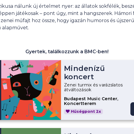
zikusa nálunk új értelmet nyer: az állatok sokfélék, bes
éppen játékosak – pont úgy, mint a hangszerek. Hámori 
 zenei műfajt hoz össze, hogy igazán humoros és újsze
ű alapművet.
Gyertek, találkozzunk a BMC-ben!
Mindenízű
koncert
Zenei turmix és varázslatos
átváltozások
Budapest Music Center,
Koncertterem
Hűségpont 2x