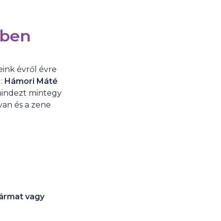
-ben
eink évről évre
l:
Hámori Máté
 mindezt mintegy
van és a zene
ármat vagy