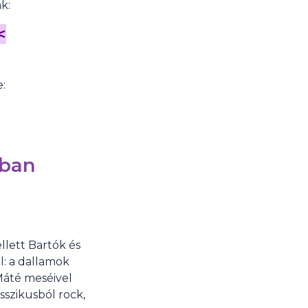
k:
<
:
dban
lett Bartók és
l: a dallamok
Máté meséivel
szikusból rock,