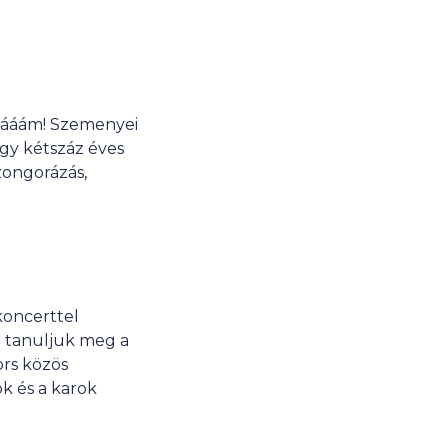
-páááám! Szemenyei
gy kétszáz éves
zongorázás,
koncerttel
n tanuljuk meg a
ors közös
ok és a karok