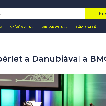
Ker
K
SZÍVÜGYEINK
KIK VAGYUNK?
TÁMOGATÁS
érlet a Danubiával a B