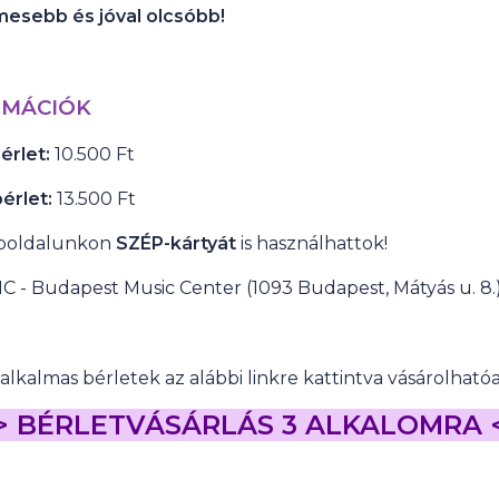
mesebb és jóval olcsóbb!
RMÁCIÓK
érlet:
10.500 Ft
érlet:
13.500 Ft
oldalunkon
SZÉP-kártyát
is használhattok!
 - Budapest Music Center (1093 Budapest, Mátyás u. 8.
 alkalmas bérletek az alábbi linkre kattintva vásárolhatóa
> BÉRLETVÁSÁRLÁS 3 ALKALOMRA 