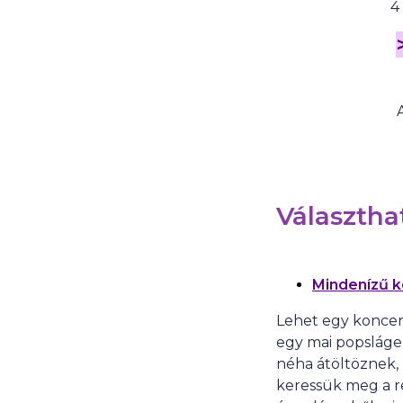
4
Választha
Mindenízű k
Lehet egy koncer
egy mai popsláger
néha átöltöznek, 
keressük meg a re