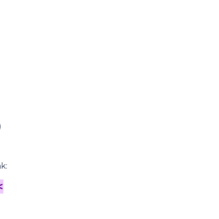
)
k:
<