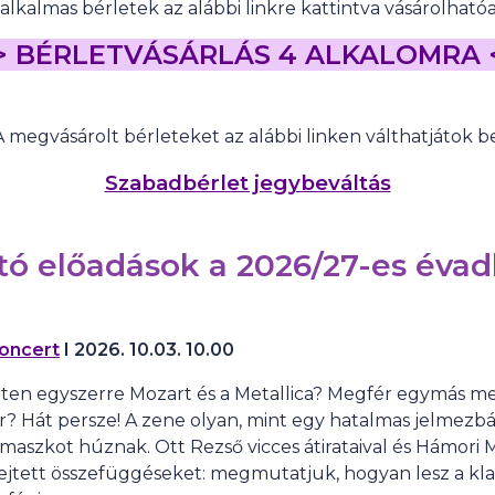
 alkalmas bérletek az alábbi linkre kattintva vásárolhatóa
> BÉRLETVÁSÁRLÁS 4 ALKALOMRA 
A megvásárolt bérleteket az alábbi linken válthatjátok be
Szabadbérlet jegybeváltás
tó előadások a 2026/27-es éva
oncert
I
2026. 10.03. 10.00
ten egyszerre Mozart és a Metallica? Megfér egymás mel
? Hát persze! A zene olyan, mint egy hatalmas jelmezbá
maszkot húznak. Ott Rezső vicces átirataival és Hámori 
jtett összefüggéseket: megmutatjuk, hogyan lesz a klas