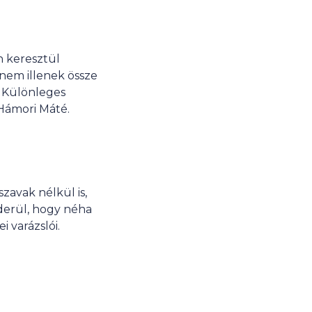
n keresztül
nem illenek össze
. Különleges
 Hámori Máté.
zavak nélkül is,
iderül, hogy néha
 varázslói.