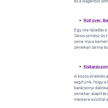
és a slágerből szi
Roll over, B
Egy óra lázadás a
János színész és
zene ma is kemén
zenekari lárma és
Kiskarácson
A közös éneklés a
segítünk, hogy a
karácsonyi daloka
zenekar-alapítás i
mestere ezúttal i