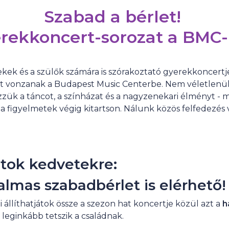
Szabad a bérlet!
rekkoncert-sorozat a BMC
rekek és a szülők számára is szórakoztató gyerekkoncertj
t vonzanak a Budapest Music Centerbe. Nem véletlenü
zzük a táncot, a színházat és a nagyzenekari élményt -
a figyelmetek végig kitartson. Nálunk közös felfedezés 
tok kedvetekre:
kalmas szabadbérlet is elérhető!
i állíthatjátok össze a szezon hat koncertje közül azt a
h
a leginkább tetszik a családnak.