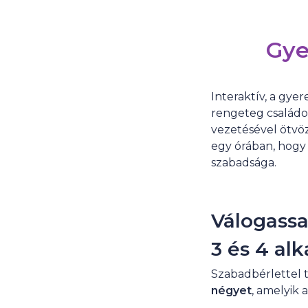
Gye
Interaktív, a gye
rengeteg családo
vezetésével ötvö
egy órában, hogy 
szabadsága.
Válogassa
3 és 4 al
Szabadbérlettel t
négyet
, amelyik 