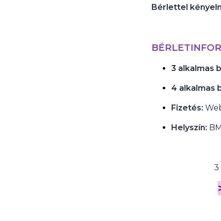
Bérlettel kényel
BÉRLETINFO
3 alkalmas b
4 alkalmas b
Fizetés:
Web
Helyszín:
BMC
3