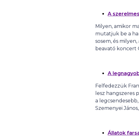
A szerelme
Milyen, amikor m
mutatjuk be a ha
sosem, és milyen
beavató koncert C
A legnagyob
Felfedezzük Franz
lesz hangszeres p
a legcsendesebb, 
Szemenyei János,
Állatok fars