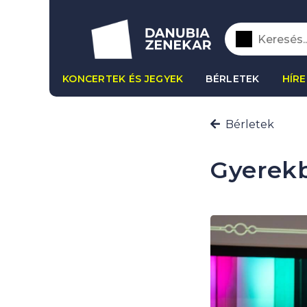
KONCERTEK ÉS JEGYEK
BÉRLETEK
HÍRE
Bérletek
Gyerekb