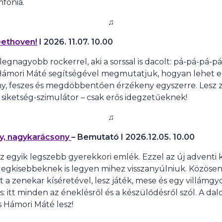
mfónia.
♫
eethoven!
I 2026. 11
.07. 10.00
 legnagyobb rockerrel, aki a sorssal is dacolt: pá-pá-pá
 Hámori Máté segítségével megmutatjuk, hogyan lehet e
y, feszes és megdöbbentően érzékeny egyszerre. Lesz 
 siketség-szimulátor – csak erős idegzetűeknek!
♫
y, nagykarácsony
– Bemutató
I
2026.12.05. 10.00
z egyik legszebb gyerekkori emlék. Ezzel az új adventi 
 legkisebbeknek is legyen mihez visszanyúlniuk. Közöse
t a zenekar kíséretével, lesz játék, mese és egy villámgy
s: itt minden az éneklésről és a készülődésről szól. A dal
s Hámori Máté lesz!