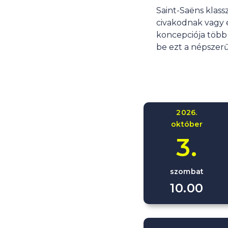
Saint-Saëns klass
civakodnak vagy 
koncepciója több
be ezt a népszer
2026.
október
3.
szombat
10.00