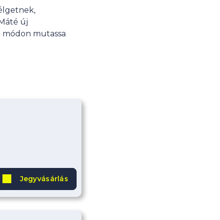
zélgetnek,
Máté új
rű módon mutassa
Jegyvásárlás