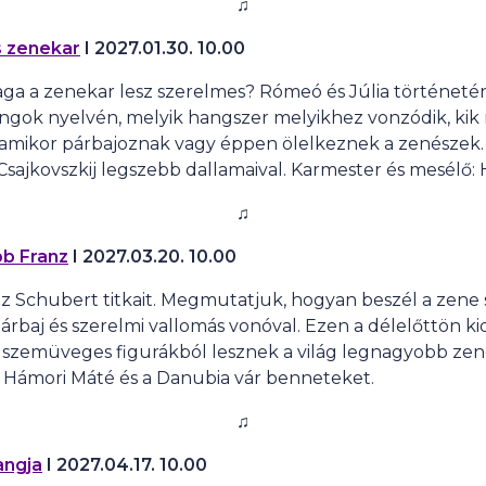
♫
s zenekar
I
2027.01.30. 10.00
aga a zenekar lesz szerelmes? Rómeó és Júlia történeté
ngok nyelvén, melyik hangszer melyikhez vonzódik, kik 
, amikor párbajoznak vagy éppen ölelkeznek a zenészek
sajkovszkij legszebb dallamaival. Karmester és mesélő:
♫
b Franz
I
2027.03.20. 10.00
 Schubert titkait. Megmutatjuk, hogyan beszél a zene s
árbaj és szerelmi vallomás vonóval. Ezen a délelőttön k
szemüveges figurákból lesznek a világ legnagyobb zenei
 Hámori Máté és a Danubia vár benneteket.
♫
angja
I
2027.04.17. 10.00