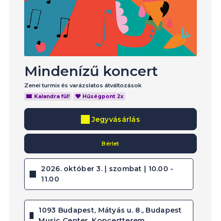
Mindenízű koncert
Zenei turmix és varázslatos átváltozások
Kalandra fül!
Hűségpont 2x
Jegyvásárlás
Bérlet
2026. október 3. | szombat | 10.00 -
11.00
1093 Budapest, Mátyás u. 8., Budapest
Music Center, Koncertterem