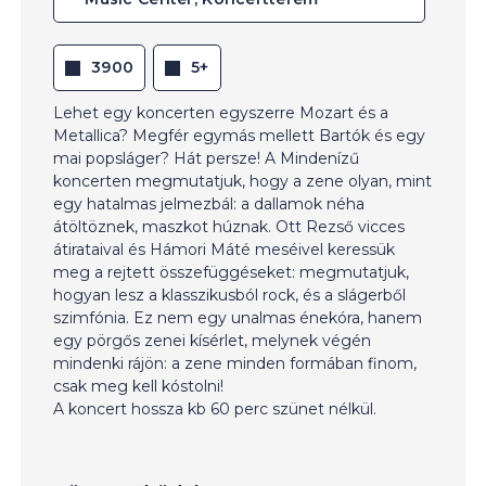
3900
5+
Lehet egy koncerten egyszerre Mozart és a
Metallica? Megfér egymás mellett Bartók és egy
mai popsláger? Hát persze! A Mindenízű
koncerten megmutatjuk, hogy a zene olyan, mint
egy hatalmas jelmezbál: a dallamok néha
átöltöznek, maszkot húznak. Ott Rezső vicces
átirataival és Hámori Máté meséivel keressük
meg a rejtett összefüggéseket: megmutatjuk,
hogyan lesz a klasszikusból rock, és a slágerből
szimfónia. Ez nem egy unalmas énekóra, hanem
egy pörgős zenei kísérlet, melynek végén
mindenki rájön: a zene minden formában finom,
csak meg kell kóstolni!
A koncert hossza kb 60 perc szünet nélkül.