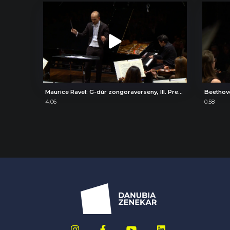
Maurice Ravel: G-dúr zongoraverseny, III. Presto
Beethov
4:06
0:58