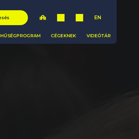
EN
esés
HŰSÉGPROGRAM
CÉGEKNEK
VIDEÓTÁR