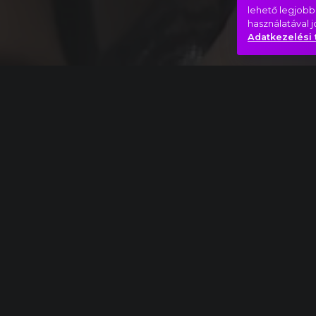
lehető legjobb
használatával 
Adatkezelési 
Teljes mű
Maurice Ravel: G -dúr zongoraverseny, III. Pr
Kaland
Szállj velem!
Vágtat
Hasonló videók