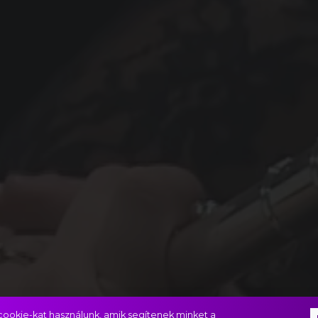
ookie-kat használunk, amik segítenek minket a