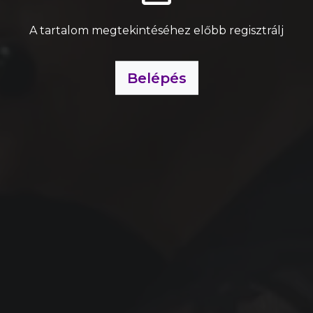
A tartalom megtekintéséhez előbb regisztrálj
Belépés