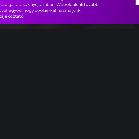
 szolgáltatások nyújtásában. Weboldalunk további
jóváhagyod, hogy cookie-kat használjunk.
tájékoztató
esto részlet
ás
Őrület!