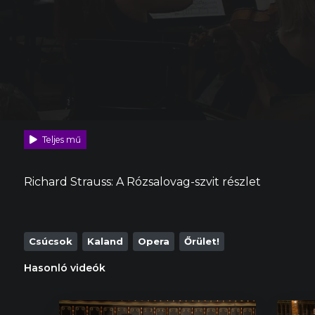
Teljes mű
Richard Strauss: A Rózsalovag-szvit részlet
Csúcsok
Kaland
Opera
Őrület!
Hasonló videók