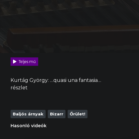
Teljes mű
Kurtág György: …quasi una fantasia…
részlet
Baljós árnyak
Bizarr
Őrület!
Hasonló videók