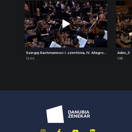
Szergej Rachmaninov: I. szimfónia, IV. Allegro con fuoco
Adès_5
12:44
1:08