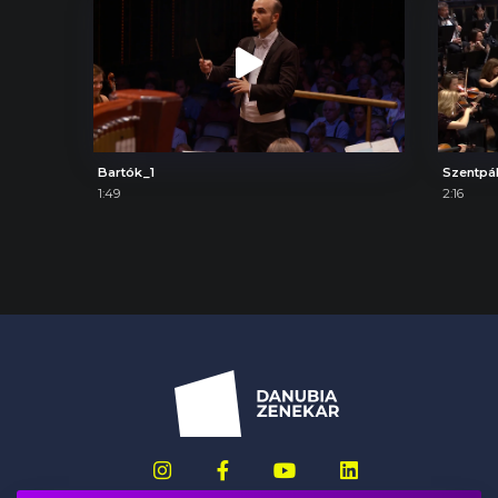
Bartók_1
Szentpál
1:49
2:16