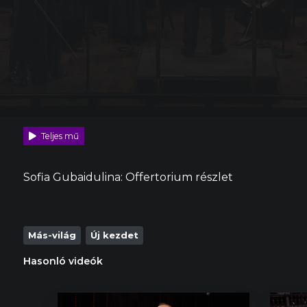
Teljes mű
Sofia Gubaidulina: Offertorium részlet
Más-világ
Új kezdet
Hasonló videók