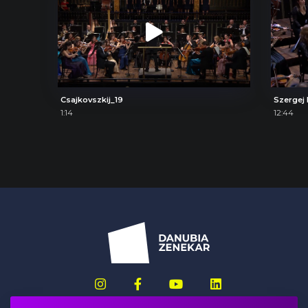
Csajkovszkij_19
1:14
12:44