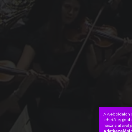
A weboldalon c
lehető legjobb
használatával 
Adatkezelési 