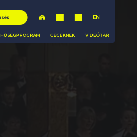
EN
esés
HŰSÉGPROGRAM
CÉGEKNEK
VIDEÓTÁR