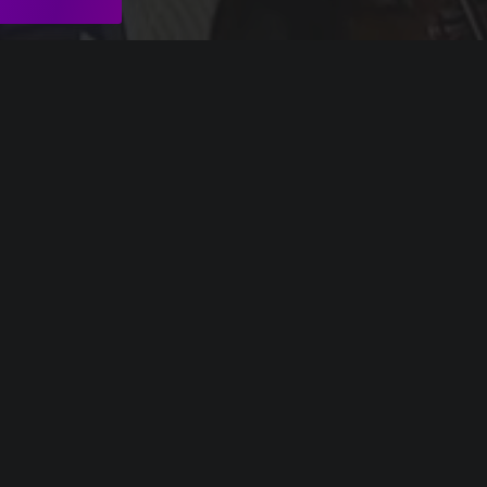
Rachmaninov_35
Dvořák_