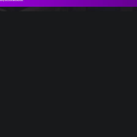
 (Christe) részlet
ven_1
Beethoven_13