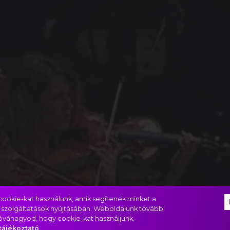
ookie-kat használunk, amik segítenek minket a
 szolgáltatások nyújtásában. Weboldalunk további
jóváhagyod, hogy cookie-kat használjunk.
tájékoztató