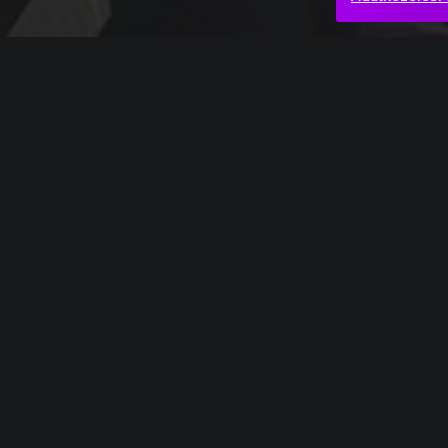
Teljes mű
Ludwig van Beethoven: Missa solemnis – Kyrie
Könny
Sursum corda
Hasonló videók
Rachmaninov_23
Beetho