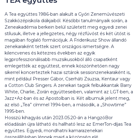
TEA együttes
A Tea együttes 1986-ban alakult a Győri Zeneművészeti
Szakközépiskola diákjaiból. Későbbi tanulmányaik során, a
Zeneakadémia berkein belül született meg egyedi zenei
stílusuk, illetve a jellegzetes, négy rézfúvóst és két ütőst is
magában foglaló formációjuk. A Friderikusz Show állandó
zenekaraként tettek szert országos ismertségre. A
kilencvenes és kétezres években az egyik
legprofesszionálisabb muzsikusokból álló csapatként
emlegették az együttest, ennek köszönhetően nagy
sikerrel koncerteztek hazai sztárok sessionzenekaraként is,
mint például Presser Gábor, Cserháti Zsuzsa, Kentaur vagy
a Cotton Club Singers. A zenekari tagok felbukkantak Barry
White, Charlie, Zorán együtteseiben, valamint az LGT-ben, a
Jazz+Az-ban és az Apostolban is. Két albumuk jelent meg,
az első „Tea” címmel 1994-ben, a második, a „Showtime”
1995-ben.
Hosszú kihagyás után 2023.05.20-án a HangzóBor
előadásán újra látható és hallható lesz az EmerTon-díjas Tea
együttes. Egyedi, mondhatni kamarazenekari
összeállításban lépnek majd a közönség elé.