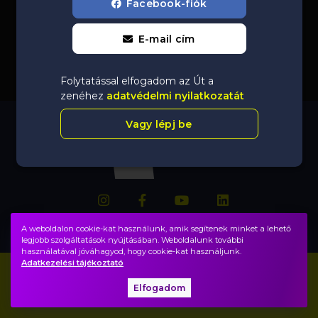
Facebook-fiók
E-mail cím
Folytatással elfogadom az Út a
zenéhez
adatvédelmi nyilatkozatát
Vagy lépj be
A weboldalon cookie-kat használunk, amik segítenek minket a lehető
legjobb szolgáltatások nyújtásában. Weboldalunk további
használatával jóváhagyod, hogy cookie-kat használjunk.
Adatkezelési tájékoztató
Impresszum
GYIK
Elfogadom
Adatvédelem, ÁSZF
Közadatok