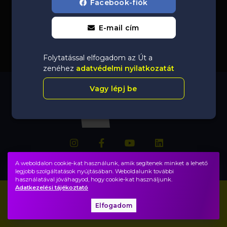
Facebook-fiók
E-mail cím
Folytatással elfogadom az Út a
zenéhez
adatvédelmi nyilatkozatát
Vagy lépj be
A weboldalon cookie-kat használunk, amik segítenek minket a lehető
legjobb szolgáltatások nyújtásában. Weboldalunk további
használatával jóváhagyod, hogy cookie-kat használjunk.
Adatkezelési tájékoztató
Impresszum
GYIK
Elfogadom
Adatvédelem, ÁSZF
Közadatok