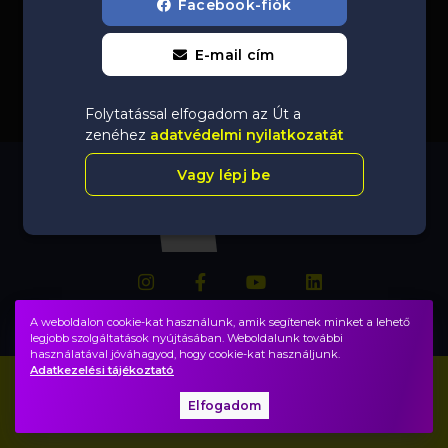
Facebook-fiók
E-mail cím
Folytatással elfogadom az Út a
zenéhez
adatvédelmi nyilatkozatát
Vagy lépj be
A weboldalon cookie-kat használunk, amik segítenek minket a lehető
legjobb szolgáltatások nyújtásában. Weboldalunk további
használatával jóváhagyod, hogy cookie-kat használjunk.
Adatkezelési tájékoztató
Impresszum
GYIK
Elfogadom
Adatvédelem, ÁSZF
Közadatok