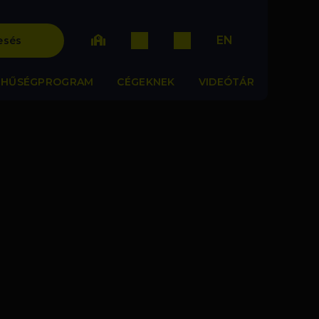
EN
esés
HŰSÉGPROGRAM
CÉGEKNEK
VIDEÓTÁR