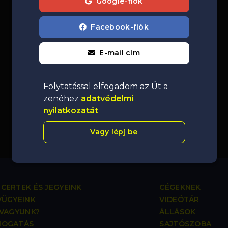
Google-fiók
Facebook-fiók
E-mail cím
Folytatással elfogadom az Út a
zenéhez
adatvédelmi
nyilatkozatát
Vagy lépj be
CERTEK ÉS JEGYEINK
CÉGEKNEK
VÜGYEINK
VIDEÓTÁR
 VAGYUNK?
ÁLLÁSOK
MOGATÁS
SAJTÓSZOBA