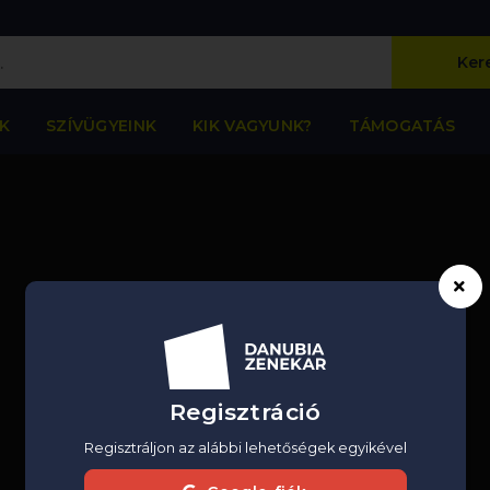
Ker
K
SZÍVÜGYEINK
KIK VAGYUNK?
TÁMOGATÁS
Regisztráció
Regisztráljon az alábbi lehetőségek egyikével