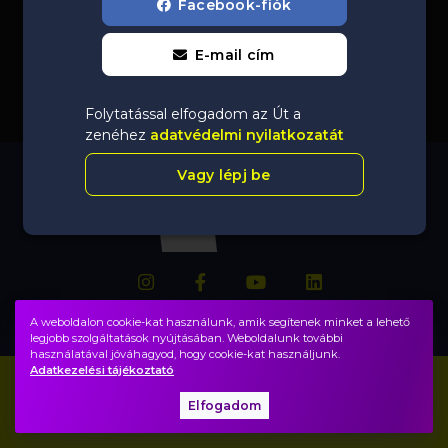
Facebook-fiók
E-mail cím
Folytatással elfogadom az Út a
zenéhez
adatvédelmi nyilatkozatát
Vagy lépj be
A weboldalon cookie-kat használunk, amik segítenek minket a lehető
legjobb szolgáltatások nyújtásában. Weboldalunk további
használatával jóváhagyod, hogy cookie-kat használjunk.
Adatkezelési tájékoztató
Impresszum
GYIK
Elfogadom
Adatvédelem, ÁSZF
Közadatok