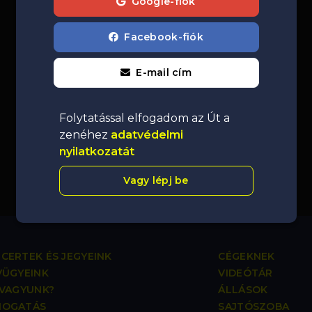
Google-fiók
Facebook-fiók
E-mail cím
Folytatással elfogadom az Út a
zenéhez
adatvédelmi
nyilatkozatát
Vagy lépj be
CERTEK ÉS JEGYEINK
CÉGEKNEK
VÜGYEINK
VIDEÓTÁR
 VAGYUNK?
ÁLLÁSOK
MOGATÁS
SAJTÓSZOBA