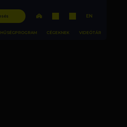
EN
esés
HŰSÉGPROGRAM
CÉGEKNEK
VIDEÓTÁR