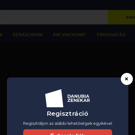
Ker
K
SZÍVÜGYEINK
KIK VAGYUNK?
TÁMOGATÁS
Regisztráció
Regisztráljon az alábbi lehetőségek egyikével