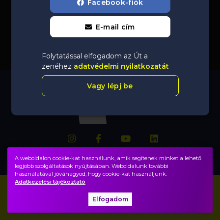
Facebook-fiók
E-mail cím
Folytatással elfogadom az Út a
zenéhez
adatvédelmi nyilatkozatát
Vagy lépj be
A weboldalon cookie-kat használunk, amik segítenek minket a lehető
legjobb szolgáltatások nyújtásában. Weboldalunk további
használatával jóváhagyod, hogy cookie-kat használjunk.
Adatkezelési tájékoztató
Impresszum
GYIK
Elfogadom
Adatvédelem, ÁSZF
Közadatok