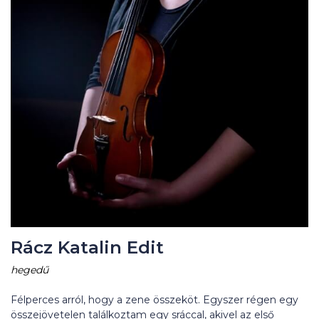
Rácz Katalin Edit
hegedű
Félperces arról, hogy a zene összeköt. Egyszer régen egy
összejövetelen találkoztam egy sráccal, akivel az első