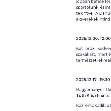
jobban befele fo
sportolunk, és i
tekintve. A Danu
a gyerekek, mind 
2025.12.06. 10.00
Két örök kedven
szakállast, mert
természetrekreá
2025.12.17.
19.30
Hagyományos Diót
Tóth Krisztina
tol
Közreműködik: a