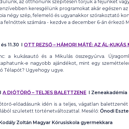
rdulunk, az otthonunk szépítésén törjük a fejünket vag
ntenzívebben keresgélünk programokat akár egészen a
bia négy szép, felemelő és ugyanakkor szórakoztató kon
a felnőttek számára - kezdve a december 6-án érkező Mi
 és 11.30
I
OTT REZSŐ – HÁMORI MÁTÉ: AZ ÁL-KUKÁS
c: a kukásautó és a Mikulás összegyúrva. Újragom
 kaphatunk-e nagyobb ajándékot, mint egy szeméttelení
ló Télapót? Ugyehogy ugye.
 I
A DIÓTÖRŐ – TELJES BALETTZENE
I Zeneakadémia
örő-előadásunk idén is a teljes, vágatlan balettzenét k
lából született történetváltozattal. Mesélő:
Ónodi Eszte
Kodály Zoltán Magyar Kórusiskola gyermekkara