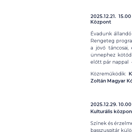
2025.12.21. 15.0
Központ
Évadunk állandó 
Rengeteg program
a jövő táncosai,
ünnephez kötődő
előtt pár nappal
Közreműködik:
K
Zoltán Magyar K
2025.12.29. 10.00
Kulturális közpon
Színek és érzelm
basszusgitár külö