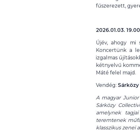
fűszerezett, gye
2026.01.03. 19.00
Újév, ahogy mi s
Koncertünk a l
izgalmas újításo
kétnyelvű kommen
Máté felel majd.
Vendég:
Sárközy 
A magyar Junior 
Sárközy Collectiv
amelynek tagjai
teremtenek műfaj
klasszikus zenei 