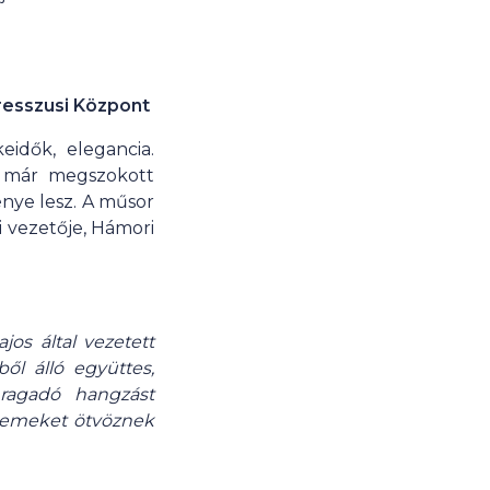
resszusi Központ
eidők, elegancia.
 már megszokott
nye lesz. A műsor
 vezetője, Hámori
os által vezetett
ből álló együttes,
 ragadó hangzást
elemeket ötvöznek