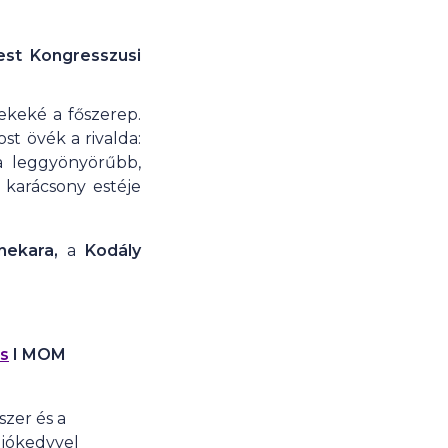
st Kongresszusi
ekeké a főszerep.
t övék a rivalda:
 a leggyönyörűbb,
karácsony estéje
enekara,
a
Kodály
s
I MOM
zer és a
 jókedvvel