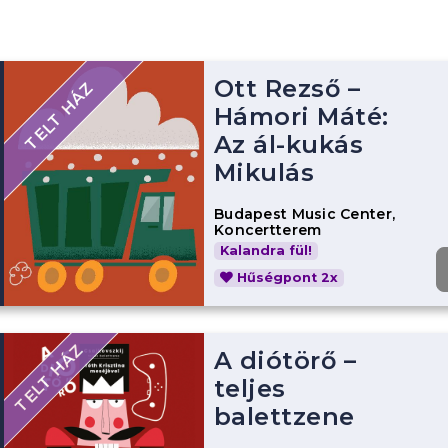
Ott Rezső –
TELT HÁZ
Hámori Máté:
Az ál-kukás
Mikulás
Budapest Music Center,
Koncertterem
Kalandra fül!
Hűségpont 2x
TELT HÁZ
A diótörő –
teljes
balettzene