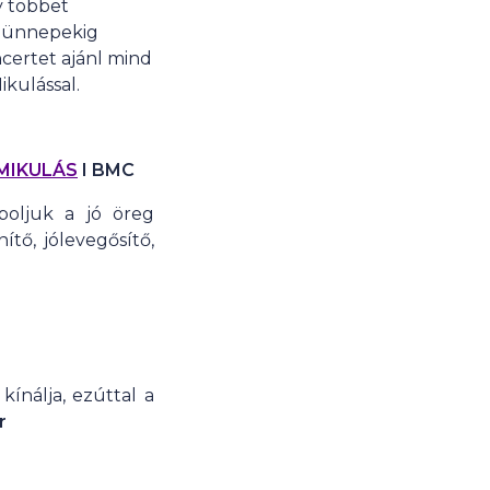
y többet
z ünnepekig
certet ajánl mind
kulással.
 MIKULÁS
I BMC
boljuk a jó öreg
tő, jólevegősítő,
ínálja, ezúttal a
r