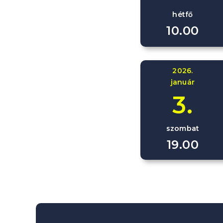
hétfő
10.00
2026.
január
3.
szombat
19.00