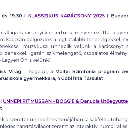
0 és 19.30 I
KLASSZIKUS KARÁCSONY 2025
I Budape
csillaga karácsonyi koncertünk, melyen ezúttal a gyer
 kapcsán dolgozunk a legfiatalabb tehetségekkel, mos
 énekesei, muzsikusai ünneplik velünk a karácsonyt
 zenékkel. Igazán szívmelengető, csodálatos élmény 
- Legyen Ön is velünk!
iss Virág
– hegedű, a
Máltai Szimfónia program z
órusiskola gyermekkara,
a
Góbi Rita Társulat
 I
ÜNNEPI RITMUSBAN - BOGGIE & Danubia Ütőegyütte
t
ek a szeretet ünnepének zenéjében…a sokféle ütőhangs
nleges hangzásvilágot teremt az interaktív, humorral és