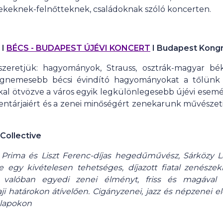
rekeknek-felnőtteknek, családoknak szóló koncerten.
 I
BÉCS - BUDAPEST ÚJÉVI KONCERT
I Budapest Kong
zeretjük: hagyományok, Strauss, osztrák-magyar bék
egnemesebb bécsi évindító hagyományokat a tőlünk
kkal ötvözve a város egyik legkülönlegesebb újévi esemé
tárjaiért és a zenei minőségért zenekarunk művészeti
Collective
Prima és Liszt Ferenc-díjas hegedűművész, Sárközy Laj
e egy kivételesen tehetséges, díjazott fiatal zenészek
 valóban egyedi zenei élményt, friss és magával
i határokon átívelően. Cigányzenei, jazz és népzenei 
alapokon